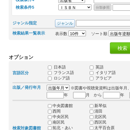
検索条件5
ジャンル指定
検索結果一覧表示
表示数
ソート順
オプション
日本語
英語
フランス語
イタリア語
言語区分
ロシア語
アラビア
出版／発行年月
※図書や視聴覚資料は出版年月
年
月 から
年
中央図書館
新琴似
西岡
清田
中央区民
北区民
南区民
西区民
拓北・あい
太平百合原
検索対象図書館