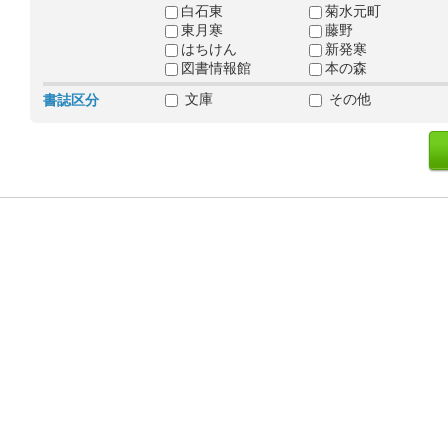
白石東
菊水元町
東月寒
藤野
はちけん
新発寒
図書情報館
本の森
文庫
その他
書誌区分