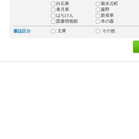
白石東
菊水元町
東月寒
藤野
はちけん
新発寒
図書情報館
本の森
文庫
その他
書誌区分