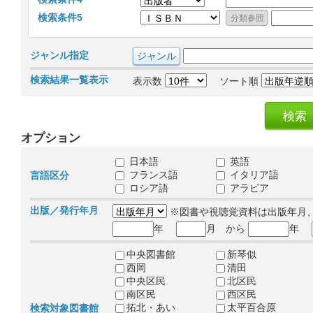
検索条件5
ジャンル指定
検索結果一覧表示
表示数
ソート順
オプション
日本語
英語
フランス語
イタリア語
言語区分
ロシア語
アラビア
出版／発行年月
※図書や視聴覚資料は出版年月
年
月 から
年
中央図書館
新琴似
西岡
清田
中央区民
北区民
南区民
西区民
拓北・あい
太平百合原
検索対象図書館