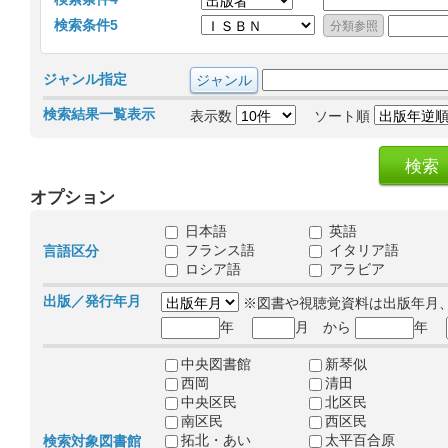
検索条件5
ジャンル指定
検索結果一覧表示
表示数
ソート順
オプション
日本語
英語
フランス語
イタリア語
言語区分
ロシア語
アラビア
出版／発行年月
※図書や視聴覚資料は出版年月
年
月 から
年
中央図書館
新琴似
西岡
清田
中央区民
北区民
南区民
西区民
拓北・あい
太平百合原
検索対象図書館