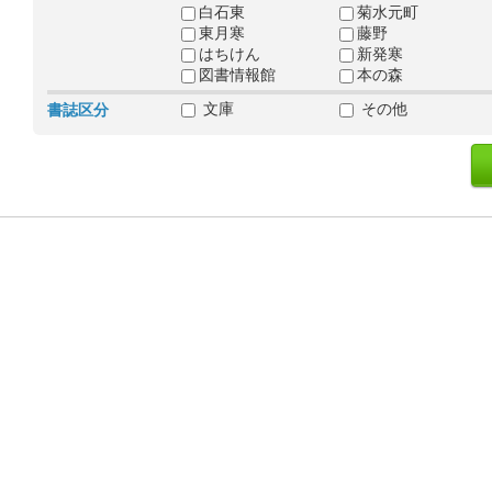
白石東
菊水元町
東月寒
藤野
はちけん
新発寒
図書情報館
本の森
文庫
その他
書誌区分