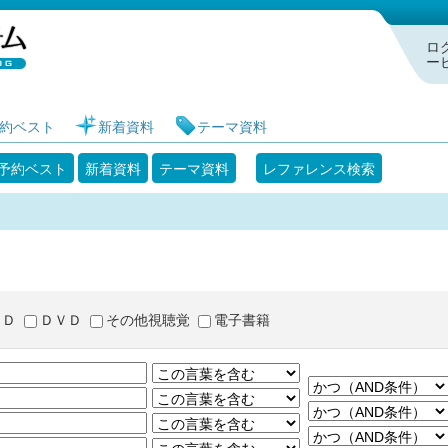
札幌市図書館 蔵書検索・予約システム
ロ
ー
約ベスト
新着資料
テーマ資料
予約ベスト
新着資料
テーマ資料
レファレンス検索
ＣＤ
ＤＶＤ
その他視聴覚
電子書籍