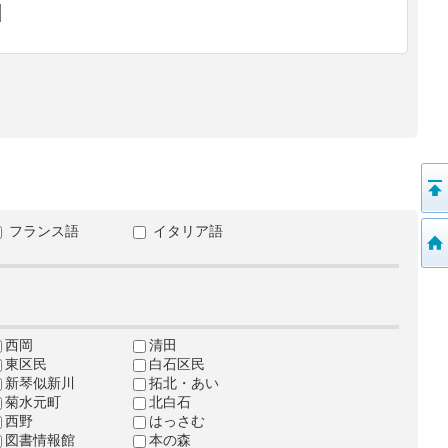
フランス語
イタリア語
西岡
清田
東区民
白石区民
新琴似新川
拓北・あい
菊水元町
北白石
西野
はっさむ
図書情報館
本の森