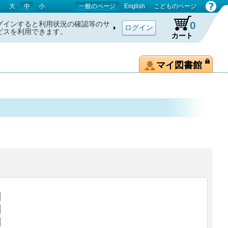
大
中
小
一般のページ
English
こどものページ
0
グインすると利用状況の確認等のサ
ビスを利用できます。
カート
マイ図書館