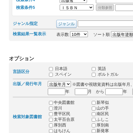
検索条件5
ジャンル指定
検索結果一覧表示
表示数
ソート順
オプション
日本語
英語
言語区分
スペイン
ポルトガル
出版／発行年月
※図書や視聴覚資料は出版年月
年
月 から
年
中央図書館
新琴似
澄川
山の手
豊平区民
南区民
検索対象図書館
太平百合原
ふしこ
厚別西
厚別南
はちけん
新発寒