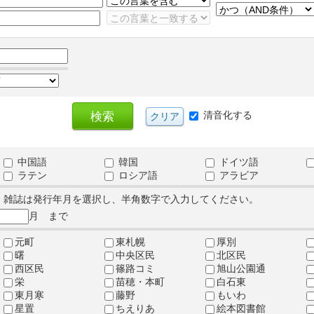
清音化する
中国語
韓国
ドイツ語
ラテン
ロシア語
アラビア
、雑誌は発行年月を選択し、半角数字で入力してください。
月 まで
元町
東札幌
厚別
曙
中央区民
北区民
西区民
篠路コミ
旭山公園通
栄
苗穂・本町
白石東
東月寒
藤野
もいわ
星置
ちえりあ
絵本図書館