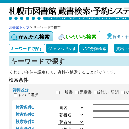
図書館トップ
> キーワードで探す
かんたん検索
いろいろ検索
貸出・予
キーワードで探す
ジャンルで探す
NDC分類検索
貸出・
キーワードで探す
くわしい条件を設定して、資料を検索することができます。
検索条件
資料区分
一般書
児童書
雑誌・新聞
すべて選択
検索条件1
検索条件2
検索条件3
検索条件4