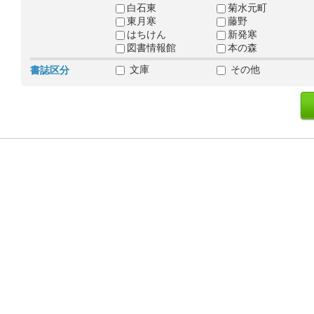
白石東
菊水元町
東月寒
藤野
はちけん
新発寒
図書情報館
本の森
文庫
その他
書誌区分