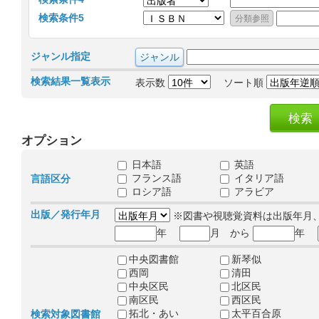
検索条件5
ジャンル指定
検索結果一覧表示
表示数
ソート順
オプション
日本語
英語
フランス語
イタリア語
言語区分
ロシア語
アラビア
出版／発行年月
※図書や視聴覚資料は出版年月
年
月 から
年
中央図書館
新琴似
西岡
清田
中央区民
北区民
南区民
西区民
拓北・あい
太平百合原
検索対象図書館