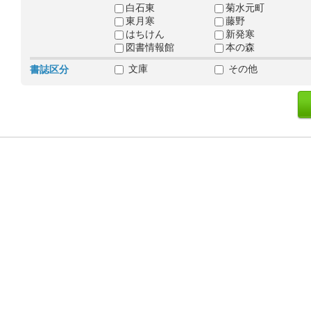
白石東
菊水元町
東月寒
藤野
はちけん
新発寒
図書情報館
本の森
文庫
その他
書誌区分