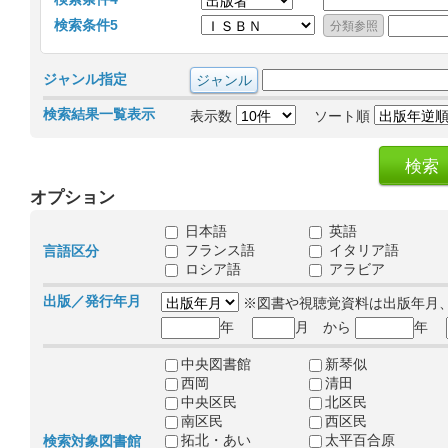
検索条件5
ジャンル指定
検索結果一覧表示
表示数
ソート順
オプション
日本語
英語
フランス語
イタリア語
言語区分
ロシア語
アラビア
出版／発行年月
※図書や視聴覚資料は出版年月
年
月 から
年
中央図書館
新琴似
西岡
清田
中央区民
北区民
南区民
西区民
拓北・あい
太平百合原
検索対象図書館