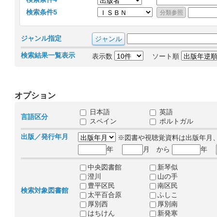
検索条件5
ジャンル指定
検索結果一覧表示
表示数
ソート順
オプション
日本語
英語
言語区分
スペイン
ポルトガル
出版／発行年月
※図書や視聴覚資料は出版年月
年
月 から
年
中央図書館
新琴似
澄川
山の手
豊平区民
南区民
検索対象図書館
太平百合原
ふしこ
厚別西
厚別南
はちけん
新発寒