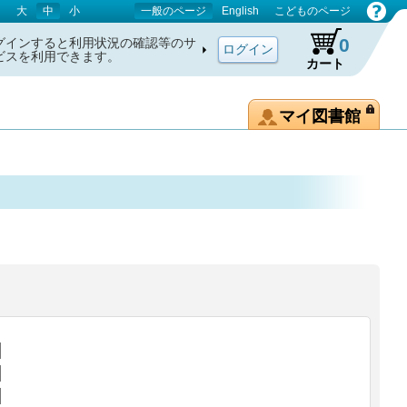
大
中
小
一般のページ
English
こどものページ
0
グインすると利用状況の確認等のサ
ビスを利用できます。
カート
マイ図書館