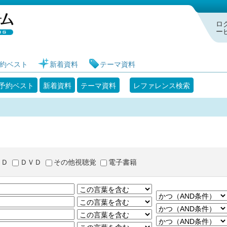
札幌市図書館 蔵書検索・予約システム
ロ
ー
約ベスト
新着資料
テーマ資料
予約ベスト
新着資料
テーマ資料
レファレンス検索
ＣＤ
ＤＶＤ
その他視聴覚
電子書籍