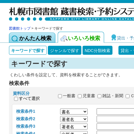
図書館トップ
> キーワードで探す
かんたん検索
いろいろ検索
貸出・予
キーワードで探す
ジャンルで探す
NDC分類検索
貸出・
キーワードで探す
くわしい条件を設定して、資料を検索することができます。
検索条件
資料区分
一般書
児童書
雑誌・新聞
すべて選択
検索条件1
検索条件2
検索条件3
検索条件4