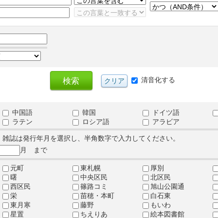
清音化する
中国語
韓国
ドイツ語
ラテン
ロシア語
アラビア
、雑誌は発行年月を選択し、半角数字で入力してください。
月 まで
元町
東札幌
厚別
曙
中央区民
北区民
西区民
篠路コミ
旭山公園通
栄
苗穂・本町
白石東
東月寒
藤野
もいわ
星置
ちえりあ
絵本図書館