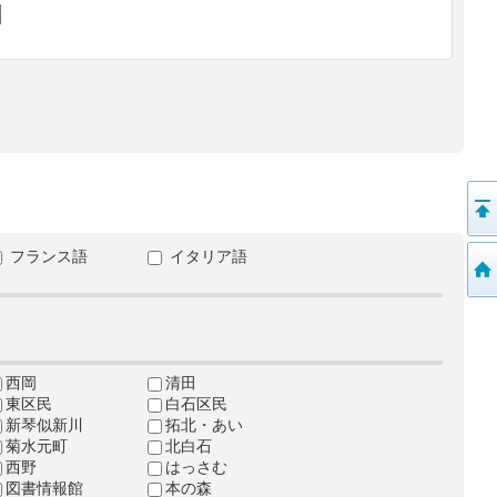
フランス語
イタリア語
西岡
清田
東区民
白石区民
新琴似新川
拓北・あい
菊水元町
北白石
西野
はっさむ
図書情報館
本の森