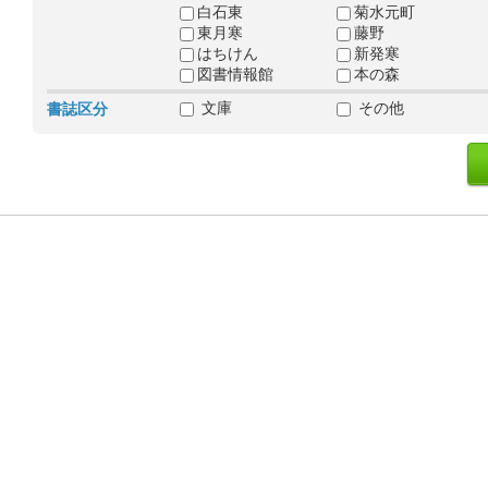
白石東
菊水元町
東月寒
藤野
はちけん
新発寒
図書情報館
本の森
文庫
その他
書誌区分