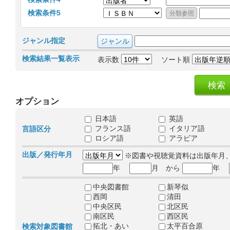
検索条件5
ジャンル指定
検索結果一覧表示
表示数
ソート順
オプション
日本語
英語
フランス語
イタリア語
言語区分
ロシア語
アラビア
出版／発行年月
※図書や視聴覚資料は出版年月
年
月 から
年
中央図書館
新琴似
西岡
清田
中央区民
北区民
南区民
西区民
拓北・あい
太平百合原
検索対象図書館