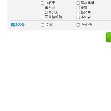
白石東
菊水元町
東月寒
藤野
はちけん
新発寒
図書情報館
本の森
文庫
その他
書誌区分