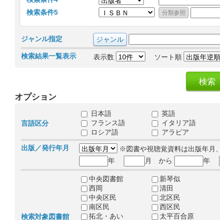
検索条件5
ジャンル指定
検索結果一覧表示
表示数
ソート順
オプション
日本語
英語
フランス語
イタリア語
言語区分
ロシア語
アラビア
出版／発行年月
※図書や視聴覚資料は出版年月
年
月 から
年
中央図書館
新琴似
西岡
清田
中央区民
北区民
南区民
西区民
拓北・あい
太平百合原
検索対象図書館