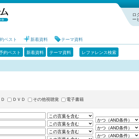
札幌市図書館 蔵書検索・予約システム
ロ
ー
約ベスト
新着資料
テーマ資料
予約ベスト
新着資料
テーマ資料
レファレンス検索
ＣＤ
ＤＶＤ
その他視聴覚
電子書籍