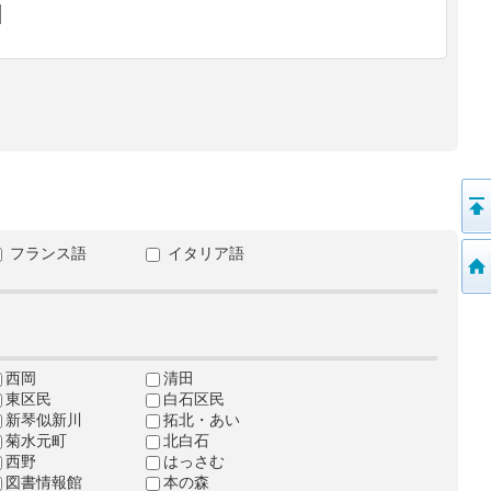
フランス語
イタリア語
西岡
清田
東区民
白石区民
新琴似新川
拓北・あい
菊水元町
北白石
西野
はっさむ
図書情報館
本の森