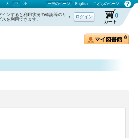
大
中
小
一般のページ
English
こどものページ
0
グインすると利用状況の確認等のサ
ビスを利用できます。
カート
マイ図書館