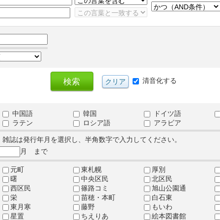
清音化する
中国語
韓国
ドイツ語
ラテン
ロシア語
アラビア
、雑誌は発行年月を選択し、半角数字で入力してください。
月 まで
元町
東札幌
厚別
曙
中央区民
北区民
西区民
篠路コミ
旭山公園通
栄
苗穂・本町
白石東
東月寒
藤野
もいわ
星置
ちえりあ
絵本図書館