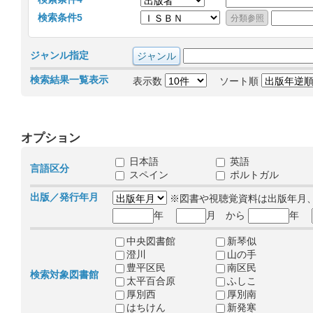
検索条件5
ジャンル指定
検索結果一覧表示
表示数
ソート順
オプション
日本語
英語
言語区分
スペイン
ポルトガル
出版／発行年月
※図書や視聴覚資料は出版年月
年
月 から
年
中央図書館
新琴似
澄川
山の手
豊平区民
南区民
検索対象図書館
太平百合原
ふしこ
厚別西
厚別南
はちけん
新発寒