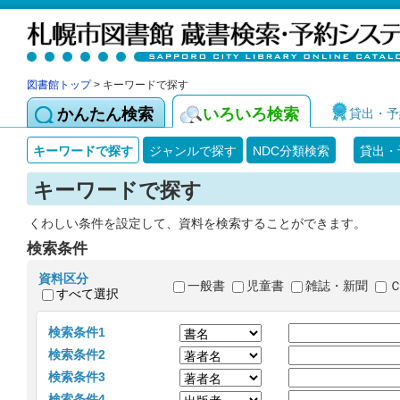
図書館トップ
> キーワードで探す
かんたん検索
いろいろ検索
貸出・予
キーワードで探す
ジャンルで探す
NDC分類検索
貸出・
キーワードで探す
くわしい条件を設定して、資料を検索することができます。
検索条件
資料区分
一般書
児童書
雑誌・新聞
すべて選択
検索条件1
検索条件2
検索条件3
検索条件4