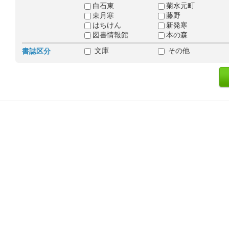
白石東
菊水元町
東月寒
藤野
はちけん
新発寒
図書情報館
本の森
文庫
その他
書誌区分