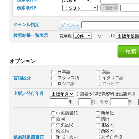
検索条件5
ジャンル指定
検索結果一覧表示
表示数
ソート順
オプション
日本語
英語
フランス語
イタリア語
言語区分
ロシア語
アラビア
出版／発行年月
※図書や視聴覚資料は出版年月
年
月 から
年
中央図書館
新琴似
西岡
清田
中央区民
北区民
南区民
西区民
拓北・あい
太平百合原
検索対象図書館