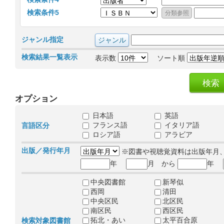
検索条件5
ジャンル指定
検索結果一覧表示
表示数
ソート順
オプション
日本語
英語
フランス語
イタリア語
言語区分
ロシア語
アラビア
出版／発行年月
※図書や視聴覚資料は出版年月
年
月 から
年
中央図書館
新琴似
西岡
清田
中央区民
北区民
南区民
西区民
拓北・あい
太平百合原
検索対象図書館