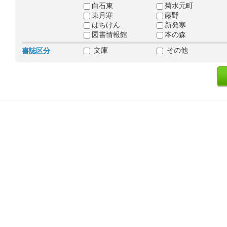
白石東
菊水元町
東月寒
藤野
はちけん
新発寒
図書情報館
本の森
文庫
その他
書誌区分