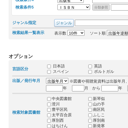
検索条件5
ジャンル指定
検索結果一覧表示
表示数
ソート順
オプション
日本語
英語
言語区分
スペイン
ポルトガル
出版／発行年月
※図書や視聴覚資料は出版年月
年
月 から
年
中央図書館
新琴似
澄川
山の手
豊平区民
南区民
検索対象図書館
太平百合原
ふしこ
厚別西
厚別南
はちけん
新発寒