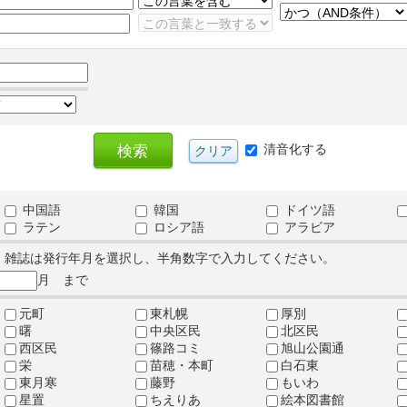
清音化する
中国語
韓国
ドイツ語
ラテン
ロシア語
アラビア
、雑誌は発行年月を選択し、半角数字で入力してください。
月 まで
元町
東札幌
厚別
曙
中央区民
北区民
西区民
篠路コミ
旭山公園通
栄
苗穂・本町
白石東
東月寒
藤野
もいわ
星置
ちえりあ
絵本図書館