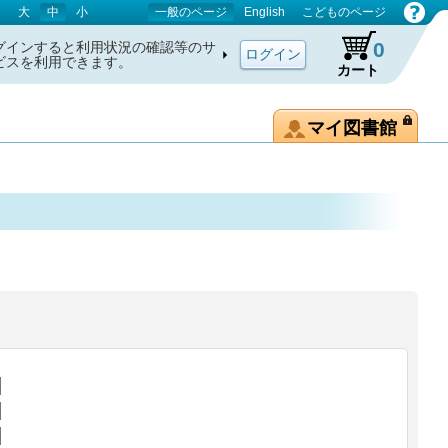
大
中
小
一般のページ
English
こどものページ
0
グインすると利用状況の確認等のサ
ビスを利用できます。
カート
マイ図書館