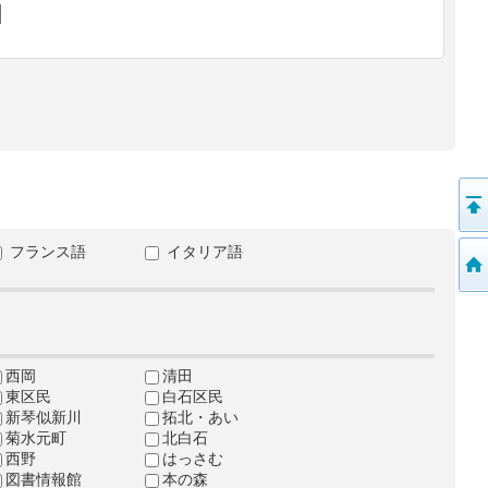
フランス語
イタリア語
西岡
清田
東区民
白石区民
新琴似新川
拓北・あい
菊水元町
北白石
西野
はっさむ
図書情報館
本の森