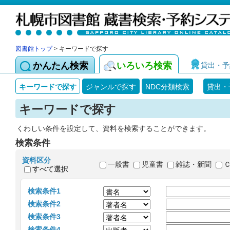
図書館トップ
> キーワードで探す
かんたん検索
いろいろ検索
貸出・予
キーワードで探す
ジャンルで探す
NDC分類検索
貸出・
キーワードで探す
くわしい条件を設定して、資料を検索することができます。
検索条件
資料区分
一般書
児童書
雑誌・新聞
すべて選択
検索条件1
検索条件2
検索条件3
検索条件4