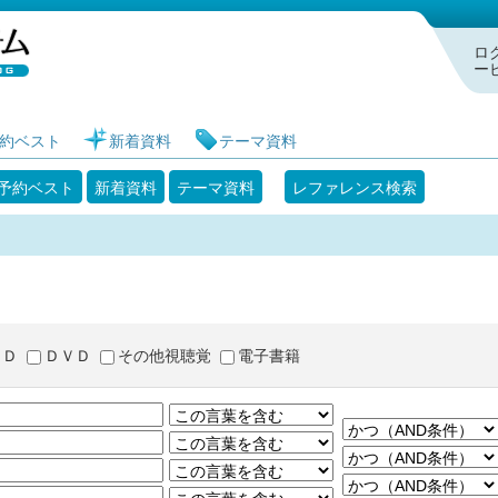
札幌市図書館 蔵書検索・予約システム
ロ
ー
約ベスト
新着資料
テーマ資料
予約ベスト
新着資料
テーマ資料
レファレンス検索
ＣＤ
ＤＶＤ
その他視聴覚
電子書籍