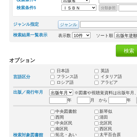
検索条件5
ジャンル指定
検索結果一覧表示
表示数
ソート順
オプション
日本語
英語
フランス語
イタリア語
言語区分
ロシア語
アラビア
出版／発行年月
※図書や視聴覚資料は出版年月
年
月 から
年
中央図書館
新琴似
西岡
清田
中央区民
北区民
南区民
西区民
拓北・あい
太平百合原
検索対象図書館