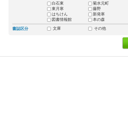
白石東
菊水元町
東月寒
藤野
はちけん
新発寒
図書情報館
本の森
文庫
その他
書誌区分