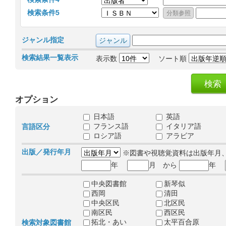
検索条件5
ジャンル指定
検索結果一覧表示
表示数
ソート順
オプション
日本語
英語
フランス語
イタリア語
言語区分
ロシア語
アラビア
出版／発行年月
※図書や視聴覚資料は出版年月
年
月 から
年
中央図書館
新琴似
西岡
清田
中央区民
北区民
南区民
西区民
拓北・あい
太平百合原
検索対象図書館