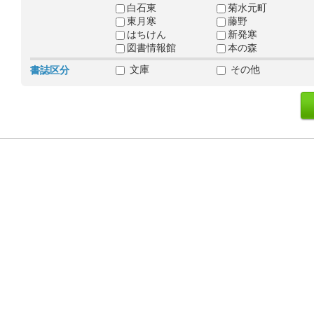
白石東
菊水元町
東月寒
藤野
はちけん
新発寒
図書情報館
本の森
文庫
その他
書誌区分