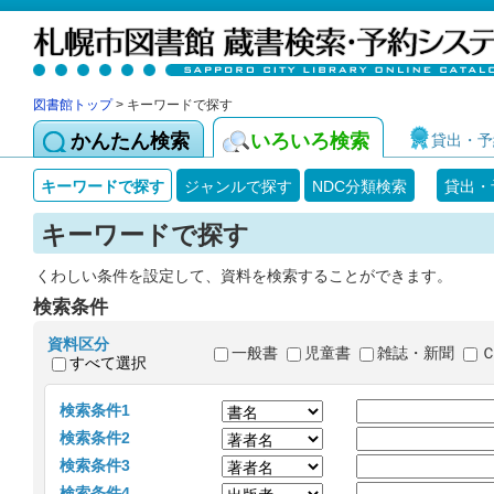
図書館トップ
> キーワードで探す
かんたん検索
いろいろ検索
貸出・予
キーワードで探す
ジャンルで探す
NDC分類検索
貸出・
キーワードで探す
くわしい条件を設定して、資料を検索することができます。
検索条件
資料区分
一般書
児童書
雑誌・新聞
すべて選択
検索条件1
検索条件2
検索条件3
検索条件4