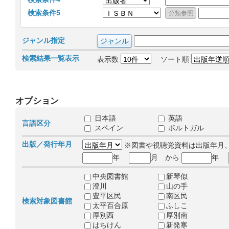
検索条件5
ジャンル指定
検索結果一覧表示
表示数
ソート順
オプション
日本語
英語
言語区分
スペイン
ポルトガル
出版／発行年月
※図書や視聴覚資料は出版年月
年
月 から
年
中央図書館
新琴似
澄川
山の手
豊平区民
南区民
検索対象図書館
太平百合原
ふしこ
厚別西
厚別南
はちけん
新発寒