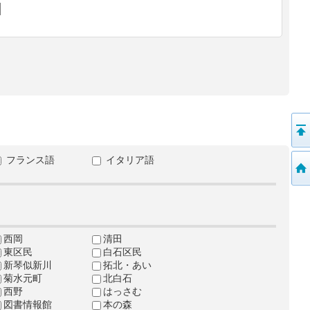
フランス語
イタリア語
西岡
清田
東区民
白石区民
新琴似新川
拓北・あい
菊水元町
北白石
西野
はっさむ
図書情報館
本の森