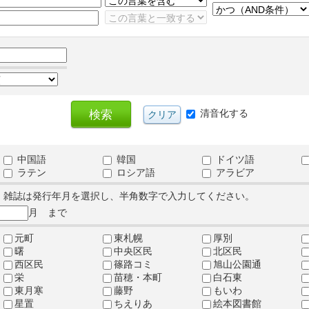
清音化する
中国語
韓国
ドイツ語
ラテン
ロシア語
アラビア
、雑誌は発行年月を選択し、半角数字で入力してください。
月 まで
元町
東札幌
厚別
曙
中央区民
北区民
西区民
篠路コミ
旭山公園通
栄
苗穂・本町
白石東
東月寒
藤野
もいわ
星置
ちえりあ
絵本図書館