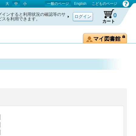
大
中
小
一般のページ
English
こどものページ
0
グインすると利用状況の確認等のサ
ビスを利用できます。
カート
マイ図書館