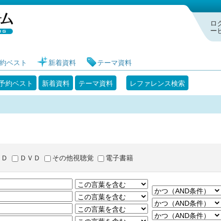
札幌市図書館 蔵書検索・予約システム
ロ
ー
約ベスト
新着資料
テーマ資料
予約ベスト
新着資料
テーマ資料
レファレンス検索
ＣＤ
ＤＶＤ
その他視聴覚
電子書籍