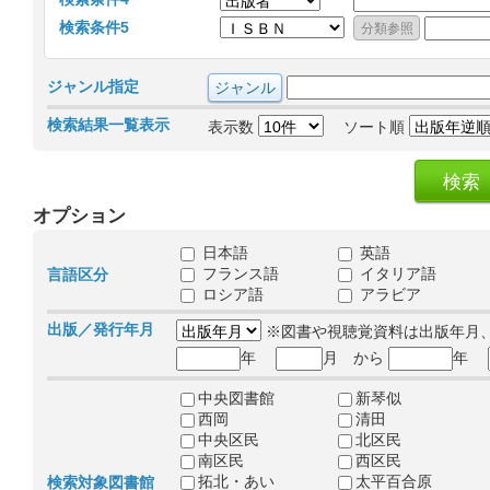
検索条件5
ジャンル指定
検索結果一覧表示
表示数
ソート順
オプション
日本語
英語
フランス語
イタリア語
言語区分
ロシア語
アラビア
出版／発行年月
※図書や視聴覚資料は出版年月
年
月 から
年
中央図書館
新琴似
西岡
清田
中央区民
北区民
南区民
西区民
拓北・あい
太平百合原
検索対象図書館