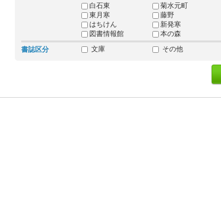
白石東
菊水元町
東月寒
藤野
はちけん
新発寒
図書情報館
本の森
文庫
その他
書誌区分