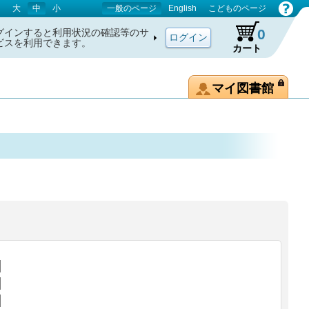
大
中
小
一般のページ
English
こどものページ
0
グインすると利用状況の確認等のサ
ビスを利用できます。
カート
マイ図書館