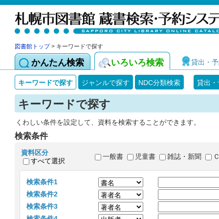
図書館トップ
> キーワードで探す
かんたん検索
いろいろ検索
貸出・予
キーワードで探す
ジャンルで探す
NDC分類検索
貸出・
キーワードで探す
くわしい条件を設定して、資料を検索することができます。
検索条件
資料区分
一般書
児童書
雑誌・新聞
すべて選択
検索条件1
検索条件2
検索条件3
検索条件4