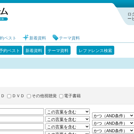
札幌市図書館 蔵書検索・予約システム
ロ
ー
約ベスト
新着資料
テーマ資料
予約ベスト
新着資料
テーマ資料
レファレンス検索
ＣＤ
ＤＶＤ
その他視聴覚
電子書籍