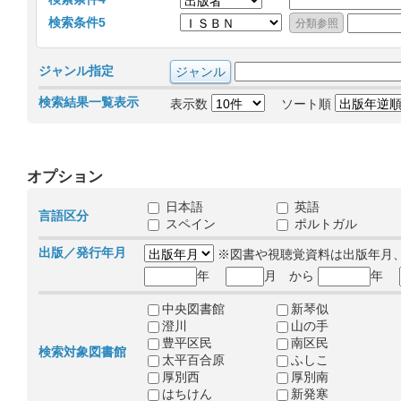
検索条件5
ジャンル指定
検索結果一覧表示
表示数
ソート順
オプション
日本語
英語
言語区分
スペイン
ポルトガル
出版／発行年月
※図書や視聴覚資料は出版年月
年
月 から
年
中央図書館
新琴似
澄川
山の手
豊平区民
南区民
検索対象図書館
太平百合原
ふしこ
厚別西
厚別南
はちけん
新発寒