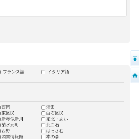
フランス語
イタリア語
西岡
清田
東区民
白石区民
新琴似新川
拓北・あい
菊水元町
北白石
西野
はっさむ
図書情報館
本の森