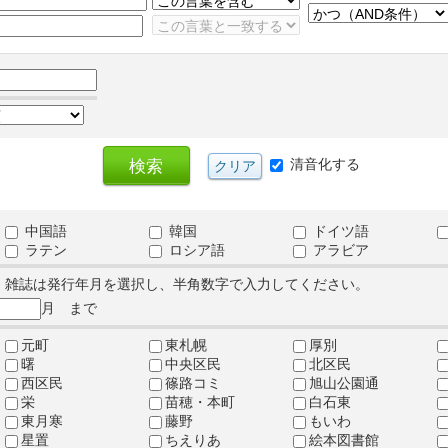
清音化する
中国語
韓国
ドイツ語
ラテン
ロシア語
アラビア
、雑誌は発行年月を選択し、半角数字で入力してください。
月 まで
元町
東札幌
厚別
曙
中央区民
北区民
西区民
篠路コミ
旭山公園通
栄
苗穂・本町
白石東
東月寒
藤野
もいわ
星置
ちえりあ
絵本図書館