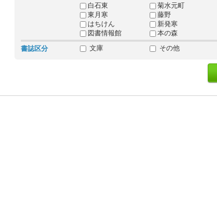
白石東
菊水元町
東月寒
藤野
はちけん
新発寒
図書情報館
本の森
文庫
その他
書誌区分