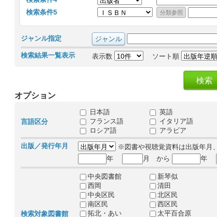
検索条件5
ジャンル指定
検索結果一覧表示
表示数
ソート順
オプション
日本語
英語
フランス語
イタリア語
言語区分
ロシア語
アラビア
出版／発行年月
※図書や視聴覚資料は出版年月
年
月 から
年
中央図書館
新琴似
西岡
清田
中央区民
北区民
南区民
西区民
拓北・あい
太平百合原
検索対象図書館