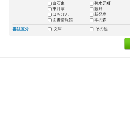
白石東
菊水元町
東月寒
藤野
はちけん
新発寒
図書情報館
本の森
文庫
その他
書誌区分