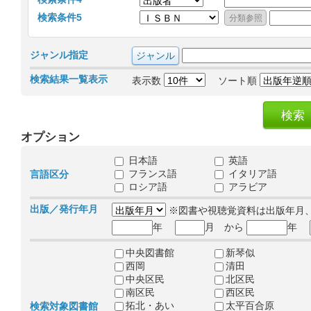
検索条件5
ジャンル指定
検索結果一覧表示
表示数
ソート順
オプション
日本語
英語
フランス語
イタリア語
言語区分
ロシア語
アラビア
出版／発行年月
※図書や視聴覚資料は出版年月
年
月 から
年
中央図書館
新琴似
西岡
清田
中央区民
北区民
南区民
西区民
拓北・あい
太平百合原
検索対象図書館