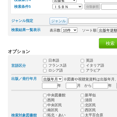
検索条件5
ジャンル指定
検索結果一覧表示
表示数
ソート順
オプション
日本語
英語
フランス語
イタリア語
言語区分
ロシア語
アラビア
出版／発行年月
※図書や視聴覚資料は出版年月
年
月 から
年
中央図書館
新琴似
西岡
清田
中央区民
北区民
南区民
西区民
拓北・あい
太平百合原
検索対象図書館