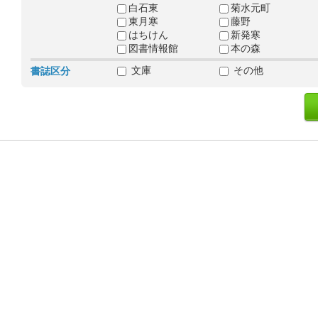
白石東
菊水元町
東月寒
藤野
はちけん
新発寒
図書情報館
本の森
文庫
その他
書誌区分