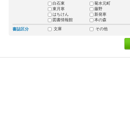
白石東
菊水元町
東月寒
藤野
はちけん
新発寒
図書情報館
本の森
文庫
その他
書誌区分