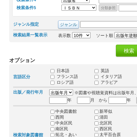
検索条件5
ジャンル指定
検索結果一覧表示
表示数
ソート順
オプション
日本語
英語
フランス語
イタリア語
言語区分
ロシア語
アラビア
出版／発行年月
※図書や視聴覚資料は出版年月
年
月 から
年
中央図書館
新琴似
西岡
清田
中央区民
北区民
南区民
西区民
拓北・あい
太平百合原
検索対象図書館