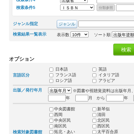
検索条件5
ジャンル指定
検索結果一覧表示
表示数
ソート順
オプション
日本語
英語
フランス語
イタリア語
言語区分
ロシア語
アラビア
出版／発行年月
※図書や視聴覚資料は出版年月
年
月 から
年
中央図書館
新琴似
西岡
清田
中央区民
北区民
南区民
西区民
拓北・あい
太平百合原
検索対象図書館