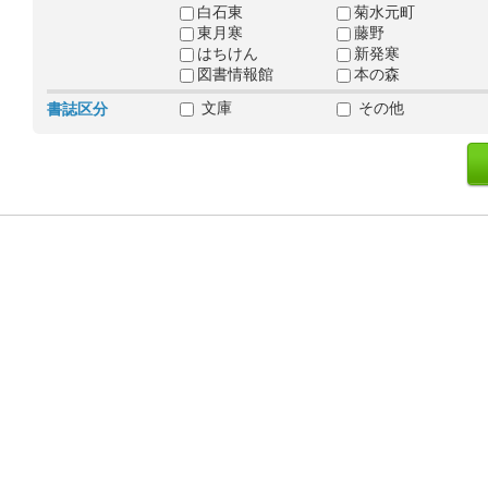
白石東
菊水元町
東月寒
藤野
はちけん
新発寒
図書情報館
本の森
文庫
その他
書誌区分