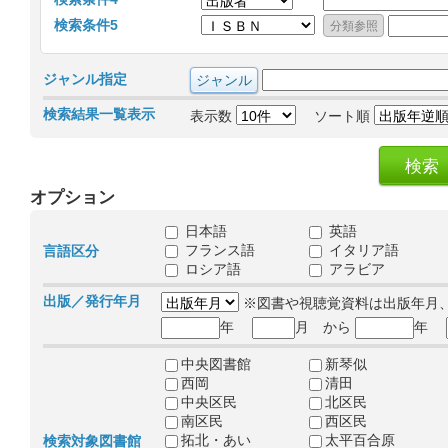
検索条件5
ジャンル指定
検索結果一覧表示
表示数
ソート順
オプション
日本語
英語
フランス語
イタリア語
言語区分
ロシア語
アラビア
出版／発行年月
※図書や視聴覚資料は出版年月
年
月 から
年
中央図書館
新琴似
西岡
清田
中央区民
北区民
南区民
西区民
拓北・あい
太平百合原
検索対象図書館