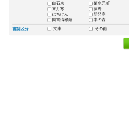
白石東
菊水元町
東月寒
藤野
はちけん
新発寒
図書情報館
本の森
文庫
その他
書誌区分