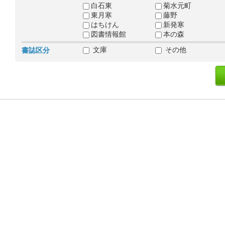
白石東
菊水元町
東月寒
藤野
はちけん
新発寒
図書情報館
本の森
文庫
その他
書誌区分