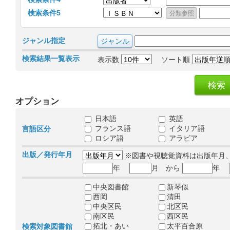
検索条件5
ジャンル指定
検索結果一覧表示
表示数
ソート順
オプション
日本語
英語
フランス語
イタリア語
言語区分
ロシア語
アラビア
出版／発行年月
※図書や視聴覚資料は出版年月
年
月 から
年
中央図書館
新琴似
西岡
清田
中央区民
北区民
南区民
西区民
拓北・あい
太平百合原
検索対象図書館