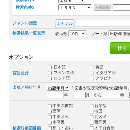
検索条件5
ジャンル指定
検索結果一覧表示
表示数
ソート順
オプション
日本語
英語
フランス語
イタリア語
言語区分
ロシア語
アラビア
出版／発行年月
※図書や視聴覚資料は出版年月
年
月 から
年
中央図書館
新琴似
西岡
清田
中央区民
北区民
南区民
西区民
拓北・あい
太平百合原
検索対象図書館