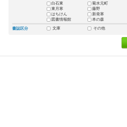
白石東
菊水元町
東月寒
藤野
はちけん
新発寒
図書情報館
本の森
文庫
その他
書誌区分