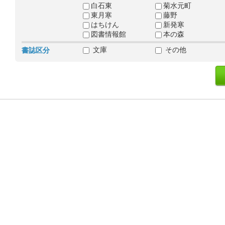
白石東
菊水元町
東月寒
藤野
はちけん
新発寒
図書情報館
本の森
文庫
その他
書誌区分