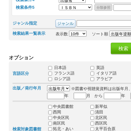
検索条件5
ジャンル指定
検索結果一覧表示
表示数
ソート順
オプション
日本語
英語
フランス語
イタリア語
言語区分
ロシア語
アラビア
出版／発行年月
※図書や視聴覚資料は出版年月
年
月 から
年
中央図書館
新琴似
西岡
清田
中央区民
北区民
南区民
西区民
拓北・あい
太平百合原
検索対象図書館