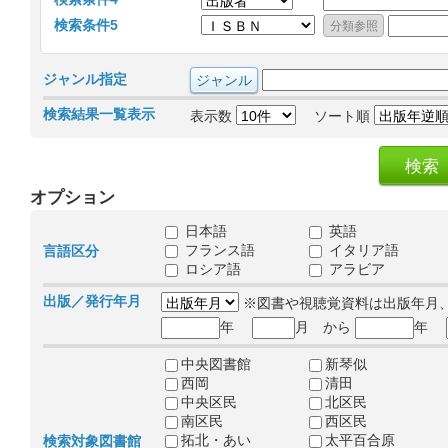
検索条件5
ジャンル指定
検索結果一覧表示
表示数
ソート順
オプション
日本語
英語
フランス語
イタリア語
言語区分
ロシア語
アラビア
出版／発行年月
※図書や視聴覚資料は出版年月
年
月 から
年
中央図書館
新琴似
西岡
清田
中央区民
北区民
南区民
西区民
拓北・あい
太平百合原
検索対象図書館