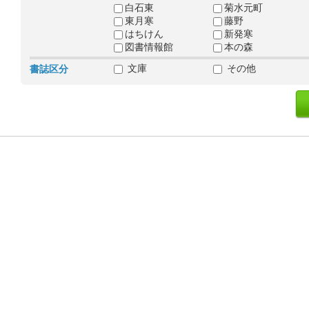
白石東
菊水元町
東月寒
藤野
はちけん
新発寒
図書情報館
本の森
文庫
その他
書誌区分