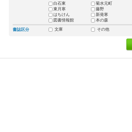
白石東
菊水元町
東月寒
藤野
はちけん
新発寒
図書情報館
本の森
文庫
その他
書誌区分