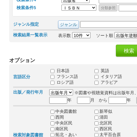
検索条件5
ジャンル指定
検索結果一覧表示
表示数
ソート順
オプション
日本語
英語
フランス語
イタリア語
言語区分
ロシア語
アラビア
出版／発行年月
※図書や視聴覚資料は出版年月
年
月 から
年
中央図書館
新琴似
西岡
清田
中央区民
北区民
南区民
西区民
拓北・あい
太平百合原
検索対象図書館