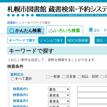
図書館トップ
> キーワードで探す
かんたん検索
いろいろ検索
貸出・予
キーワードで探す
ジャンルで探す
NDC分類検索
貸出・
キーワードで探す
くわしい条件を設定して、資料を検索することができます。
検索条件
資料区分
一般書
児童書
雑誌・新聞
すべて選択
検索条件1
検索条件2
検索条件3
検索条件4