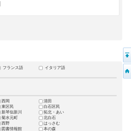
フランス語
イタリア語
西岡
清田
東区民
白石区民
新琴似新川
拓北・あい
菊水元町
北白石
西野
はっさむ
図書情報館
本の森