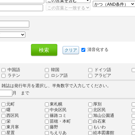
清音化する
中国語
韓国
ドイツ語
ラテン
ロシア語
アラビア
、雑誌は発行年月を選択し、半角数字で入力してください。
月 まで
元町
東札幌
厚別
曙
中央区民
北区民
西区民
篠路コミ
旭山公園通
栄
苗穂・本町
白石東
東月寒
藤野
もいわ
星置
ちえりあ
絵本図書館