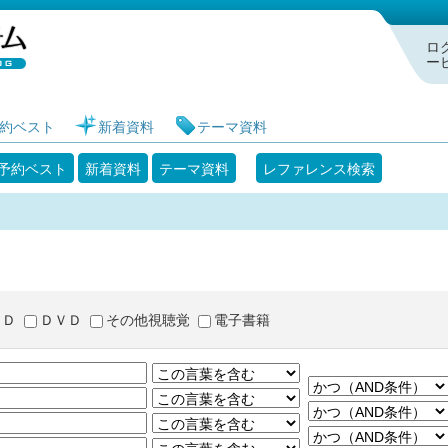
札幌市図書館 蔵書検索・予約システム
ロ
ー
約ベスト
新着資料
テーマ資料
予約ベスト
新着資料
テーマ資料
レファレンス検索
ＣＤ
ＤＶＤ
その他視聴覚
電子書籍