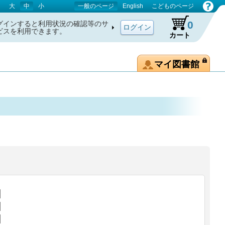
大
中
小
一般のページ
English
こどものページ
0
グインすると利用状況の確認等のサ
ビスを利用できます。
カート
マイ図書館