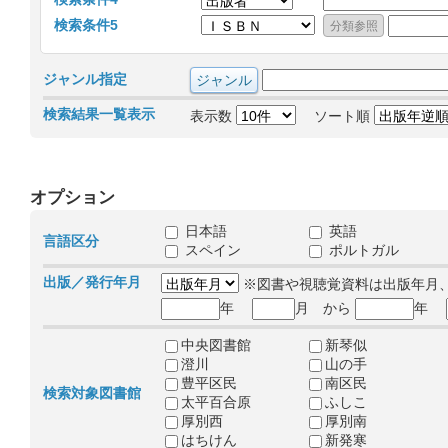
検索条件5
ジャンル指定
検索結果一覧表示
表示数
ソート順
オプション
日本語
英語
言語区分
スペイン
ポルトガル
出版／発行年月
※図書や視聴覚資料は出版年月
年
月 から
年
中央図書館
新琴似
澄川
山の手
豊平区民
南区民
検索対象図書館
太平百合原
ふしこ
厚別西
厚別南
はちけん
新発寒