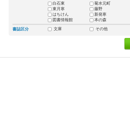
白石東
菊水元町
東月寒
藤野
はちけん
新発寒
図書情報館
本の森
文庫
その他
書誌区分