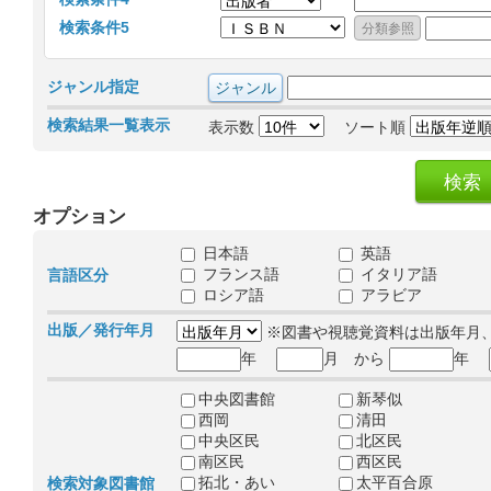
検索条件5
ジャンル指定
検索結果一覧表示
表示数
ソート順
オプション
日本語
英語
フランス語
イタリア語
言語区分
ロシア語
アラビア
出版／発行年月
※図書や視聴覚資料は出版年月
年
月 から
年
中央図書館
新琴似
西岡
清田
中央区民
北区民
南区民
西区民
拓北・あい
太平百合原
検索対象図書館