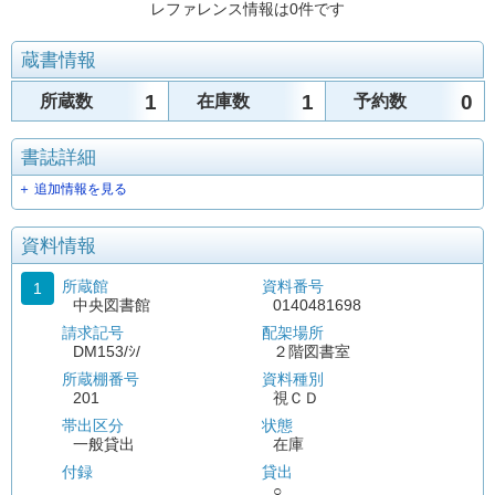
レファレンス情報は0件です
蔵書情報
1
1
0
所蔵数
在庫数
予約数
書誌詳細
＋ 追加情報を見る
資料情報
所蔵館
資料番号
1
中央図書館
0140481698
請求記号
配架場所
DM153/ｼ/
２階図書室
所蔵棚番号
資料種別
201
視ＣＤ
帯出区分
状態
一般貸出
在庫
付録
貸出
○