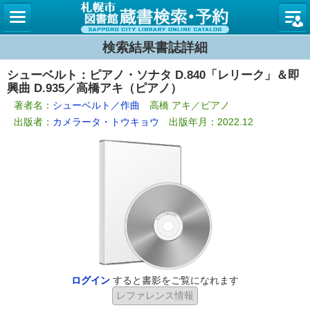
札幌市
検索結果書誌詳細
シューベルト：ピアノ・ソナタ D.840「レリーク」＆即
興曲 D.935／高橋アキ（ピアノ）
著者名：
シューベルト／作曲
高橋 アキ／ピアノ
出版者：
カメラータ・トウキョウ
出版年月：2022.12
ログイン
すると書影をご覧になれます