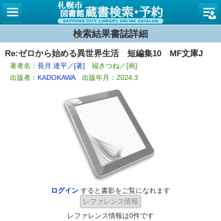
札幌市
検索結果書誌詳細
Re:ゼロから始める異世界生活 短編集10 MF文庫J
著者名：
長月 達平／[著]
福きつね／[画]
出版者：
KADOKAWA
出版年月：2024.3
ログイン
すると書影をご覧になれます
レファレンス情報は0件です