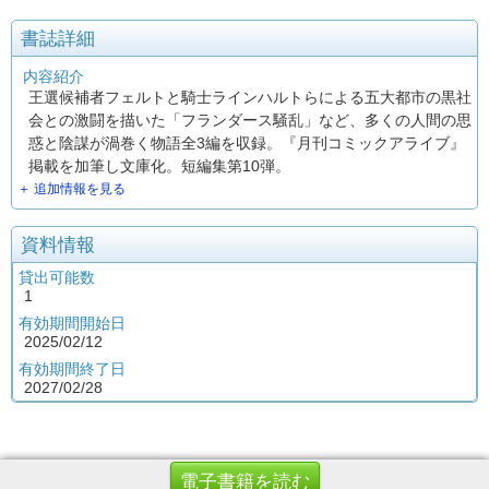
書誌詳細
内容紹介
王選候補者フェルトと騎士ラインハルトらによる五大都市の黒社
会との激闘を描いた「フランダース騒乱」など、多くの人間の思
惑と陰謀が渦巻く物語全3編を収録。『月刊コミックアライブ』
掲載を加筆し文庫化。短編集第10弾。
＋ 追加情報を見る
資料情報
貸出可能数
1
有効期間開始日
2025/02/12
有効期間終了日
2027/02/28