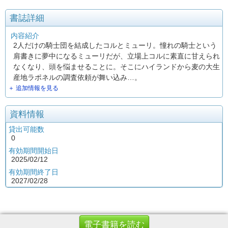
書誌詳細
内容紹介
2人だけの騎士団を結成したコルとミューリ。憧れの騎士という
肩書きに夢中になるミューリだが、立場上コルに素直に甘えられ
なくなり、頭を悩ませることに。そこにハイランドから麦の大生
産地ラポネルの調査依頼が舞い込み…。
＋ 追加情報を見る
資料情報
貸出可能数
0
有効期間開始日
2025/02/12
有効期間終了日
2027/02/28