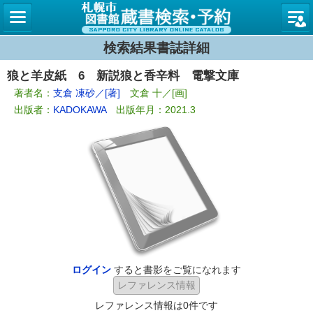
札幌市
検索結果書誌詳細
狼と羊皮紙 6 新説狼と香辛料 電撃文庫
著者名：
支倉 凍砂／[著]
文倉 十／[画]
出版者：
KADOKAWA
出版年月：2021.3
ログイン
すると書影をご覧になれます
レファレンス情報は0件です