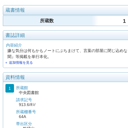
蔵書情報
1
所蔵数
書誌詳細
内容紹介
嫌な気分は何もかもノートにぶちまけて、言葉の部屋に閉じ込めな
聞』等掲載を単行本化。
＋ 追加情報を見る
資料情報
所蔵館
1
中央図書館
請求記号
913.6/ﾎｼ/
所蔵棚番号
64A
帯出区分