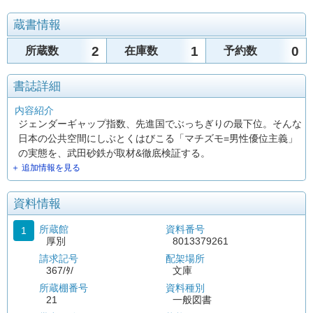
蔵書情報
2
1
0
所蔵数
在庫数
予約数
書誌詳細
内容紹介
ジェンダーギャップ指数、先進国でぶっちぎりの最下位。そんな
日本の公共空間にしぶとくはびこる「マチズモ=男性優位主義」
の実態を、武田砂鉄が取材&徹底検証する。
＋ 追加情報を見る
資料情報
所蔵館
資料番号
1
厚別
8013379261
請求記号
配架場所
367/ﾀ/
文庫
所蔵棚番号
資料種別
21
一般図書