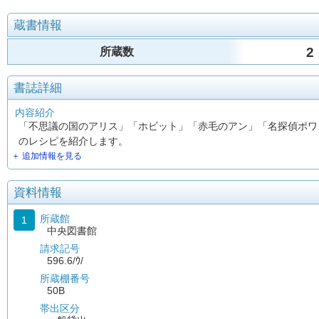
蔵書情報
2
所蔵数
書誌詳細
内容紹介
「不思議の国のアリス」「ホビット」「赤毛のアン」「名探偵ポワ
のレシピを紹介します。
＋ 追加情報を見る
資料情報
所蔵館
1
中央図書館
請求記号
596.6/ｳ/
所蔵棚番号
50B
帯出区分