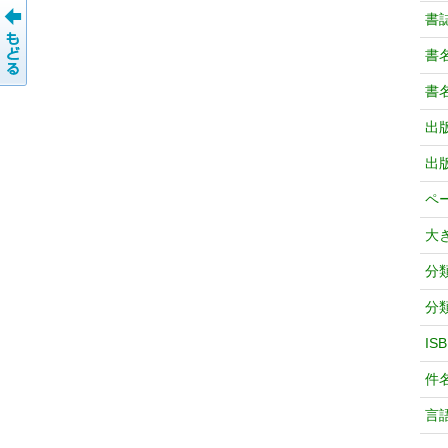
書
書
書
出
出
ペ
大
分
分
IS
件
言