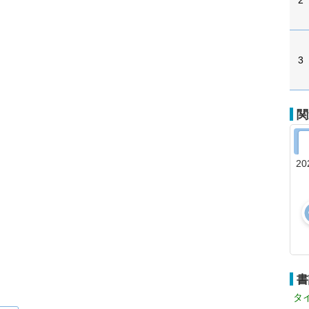
2
3
関
20
書
タ