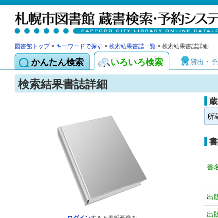
図書館トップ
>
キーワードで探す
>
検索結果書誌一覧
> 検索結果書誌詳細
かんたん検索
いろいろ検索
貸出・予
検索結果書誌詳細
蔵
所
書
書
出
出