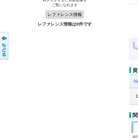
ログイン
すると表紙画像を
ご覧になれます
レファレンス情報は0件です
資
N
関
吉