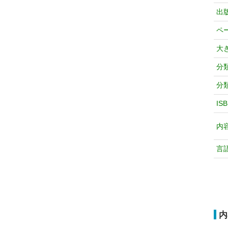
出
ペ
大
分
分
IS
内
言
内