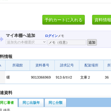
マイ本棚へ追加
ログイン
メモ
料情報
o.
所蔵館
資料番号
請求記号
配架場所
所
1
曙
9013366969
913.6/ﾖｼ/2
文庫２
36
連資料
同じ著者
同じ出版年
同じ分類
田 雄亮