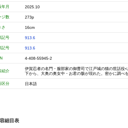
版年月
2025.10
ージ数
273p
きさ
16cm
類記号
913.6
類記号
913.6
BN
4-408-55945-2
伊賀忍者の名門・服部家の御曹司で江戸城の猫の世話役<
容紹介
下から、大奥の奥女中・お君の骸が現れた。密かに調べ
語区分
日本語
容細目表