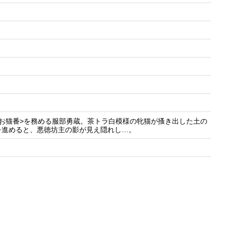
お猫番>を務める服部勇蔵。茶トラ白模様の牝猫が搔き出した土の
を進めると、悪徳坊主の影が見え隠れし…。