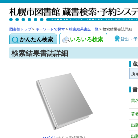
図書館トップ
>
キーワードで探す
>
検索結果書誌一覧
> 検索結果書誌詳細
かんたん検索
いろいろ検索
貸出・予
検索結果書誌詳細
蔵
所
書
書
著
出
出