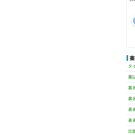
書
タ
書
書
書
著
著
出