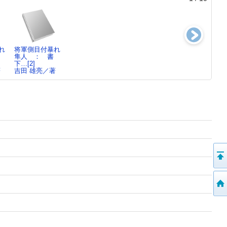
れ
将軍側目付暴れ
北町奉行所前腰
将軍側目付暴れ
北町奉行所前腰
隼人 ： 書
掛け茶屋[5]
隼人 ： 傑
掛け茶屋[4]
下…[2]
吉田 雄亮／著
作…[1]
吉田 雄亮／著
著
吉田 雄亮／著
吉田 雄亮／著