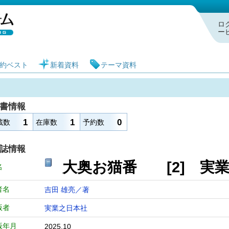
札幌市図書館 蔵書検索・予約システム
ロ
ー
約ベスト
新着資料
テーマ資料
書情報
1
1
0
蔵数
在庫数
予約数
誌情報
大奥お猫番 [2] 実
名
者名
吉田 雄亮／著
版者
実業之日本社
版年月
2025.10