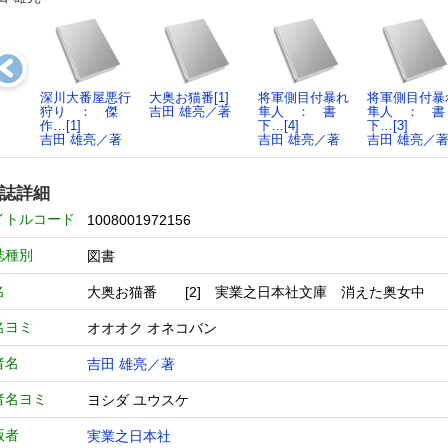
深川大番屋悪行
大奥お猫番[1]
将軍側目付暴れ
将軍側目付暴
狩り ： 傑
吉田 雄亮／著
隼人 ： 書
隼人 ： 書
作…[1]
下…[4]
下…[3]
吉田 雄亮／著
吉田 雄亮／著
吉田 雄亮／
誌詳細
イトルコード
1008001972156
誌種別
図書
名
大奥お猫番 [2] 実業之日本社文庫 消えた奥女中
名ヨミ
オオオク オネコバン
者名
吉田 雄亮／著
者名ヨミ
ヨシダ ユウスケ
版者
実業之日本社