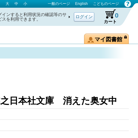
大
中
小
一般のページ
English
こどものページ
0
グインすると利用状況の確認等のサ
ビスを利用できます。
カート
マイ図書館
業之日本社文庫 消えた奥女中