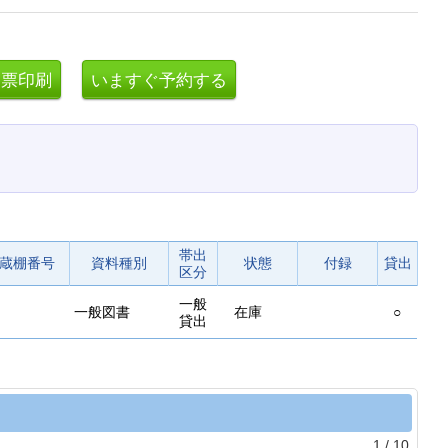
帯出
蔵棚番号
資料種別
状態
付録
貸出
区分
一般
一般図書
在庫
○
貸出
1
/
10