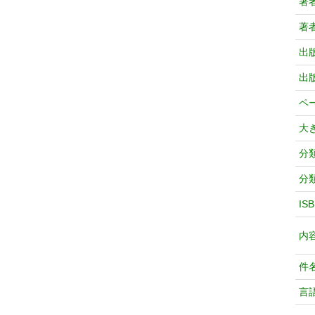
著
著
出
出
ペ
大
分
分
IS
内
件
言