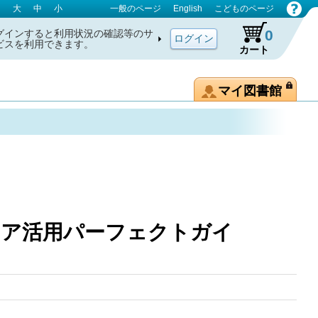
大
中
小
一般のページ
English
こどものページ
0
グインすると利用状況の確認等のサ
ビスを利用できます。
カート
マイ図書館
ドア活用パーフェクトガイ
ック