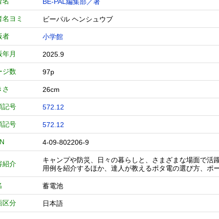
者名
BE-PAL編集部／著
者名ヨミ
ビーパル ヘンシュウブ
版者
小学館
版年月
2025.9
ージ数
97p
きさ
26cm
類記号
572.12
類記号
572.12
BN
4-09-802206-9
キャンプや防災、日々の暮らしと、さまざまな場面で活
容紹介
用例を紹介するほか、達人が教えるポタ電の選び方、ポ
名
蓄電池
語区分
日本語