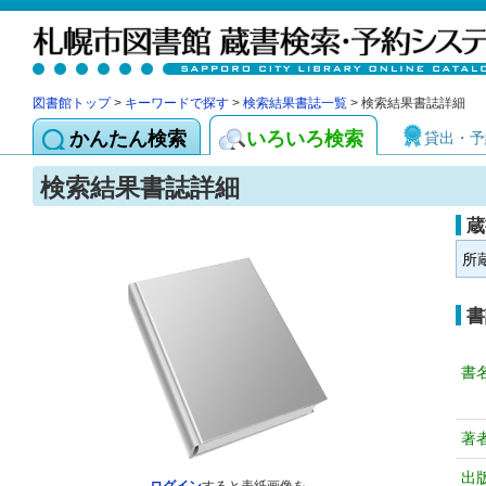
図書館トップ
>
キーワードで探す
>
検索結果書誌一覧
> 検索結果書誌詳細
かんたん検索
いろいろ検索
貸出・予
検索結果書誌詳細
蔵
所
書
書
著
出