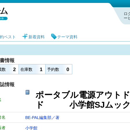
札幌市図書館 蔵書検索・予約システム
ロ
ー
約ベスト
新着資料
テーマ資料
書情報
2
1
0
蔵数
在庫数
予約数
誌情報
ポータブル電源アウト
名
ド 小学館SJム
者名
BE-PAL編集部／著
版者
小学館