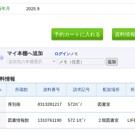
版年月
2025.9
マイ本棚へ追加
ログイン
メモ
料情報
o.
所蔵館
資料番号
請求記号
配架場所
所
1
厚別南
8313281217
572/ﾋﾞ/
図書室
2
図書情報館
1310761190
572.1/ﾋﾞ/
２階図書室
LIF