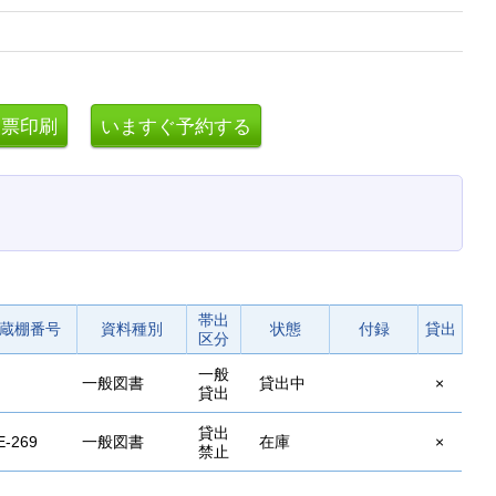
帯出
蔵棚番号
資料種別
状態
付録
貸出
区分
一般
一般図書
貸出中
×
貸出
貸出
E-269
一般図書
在庫
×
禁止