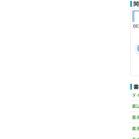
関
B
書
タ
書
書
書