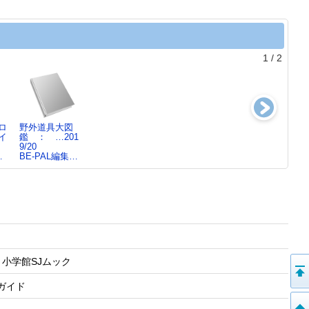
1
/
2
ロ
野外道具大図
ほんとうに気…
アウトドア流防
四国お遍路バッ
イ
鑑 ： …201
2016/2017年版
災ブック ：
クパッキング
9/20
BE-PAL編集…
ノウハ…
ホーボージュン
…
BE-PAL編集…
BE-PAL編集…
／…
 小学館SJムック
 ガイド