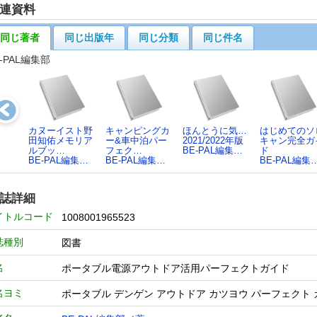
連資料
同じ著者
同じ出版年
同じ分類
同じ件名
E-PAL編集部
カヌーイスト野
キャンピングカ
ほんとうに気…
はじめてのソ
田知佑メモリア
ー&車中泊パー
2021/2022年版
キャン完全ガ
ルブッ…
フェク…
BE-PAL編集…
ド
BE-PAL編集…
BE-PAL編集…
BE-PAL編集
誌詳細
イトルコード
1008001965523
誌種別
図書
名
ポータブル電源アウトドア活用パーフェクトガイド
名ヨミ
ポータブル デンゲン アウトドア カツヨウ パーフェクト