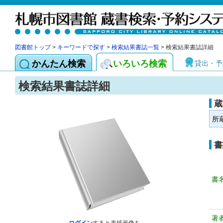
図書館トップ
>
キーワードで探す
>
検索結果書誌一覧
> 検索結果書誌詳細
かんたん検索
いろいろ検索
貸出・予
検索結果書誌詳細
蔵
所
書
書
著