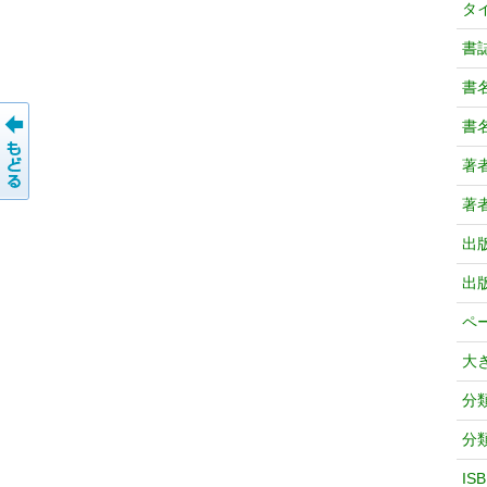
タ
書
書
書
著
著
出
出
ペ
大
分
分
IS