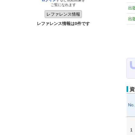
ログイン
すると表紙画像を
ご覧になれます
出
出
レファレンス情報は0件です
資
No.
1