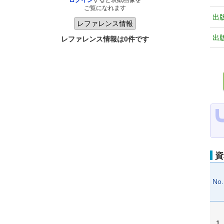
ログイン
すると表紙画像を
ご覧になれます
出
出
レファレンス情報は0件です
資
No.
1