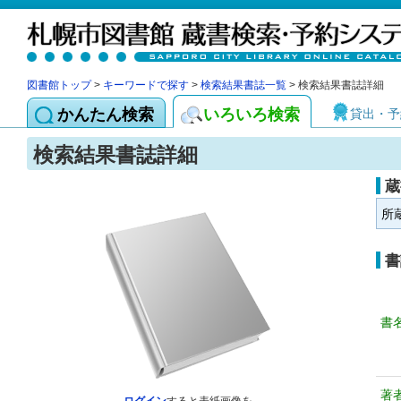
図書館トップ
>
キーワードで探す
>
検索結果書誌一覧
> 検索結果書誌詳細
かんたん検索
いろいろ検索
貸出・予
検索結果書誌詳細
蔵
所
書
書
著