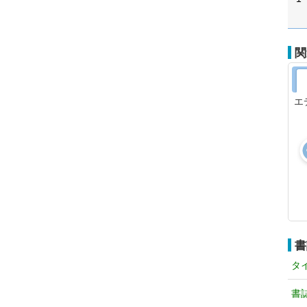
関
エ
書
タ
書