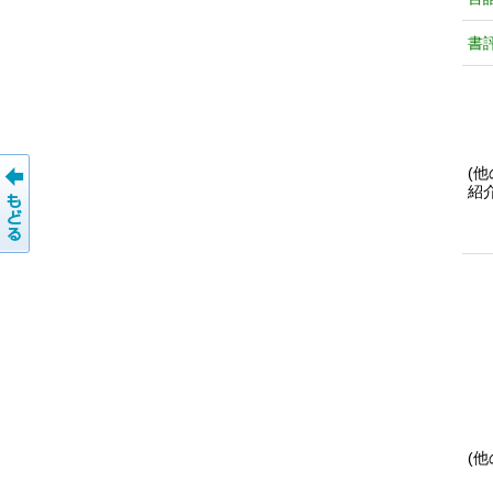
書
(
紹
(