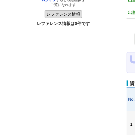
出
ログイン
すると表紙画像を
ご覧になれます
出
レファレンス情報は0件です
資
No.
1