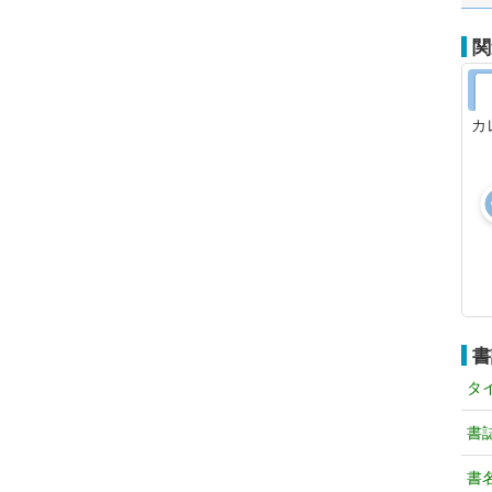
関
カ
書
タ
書
書