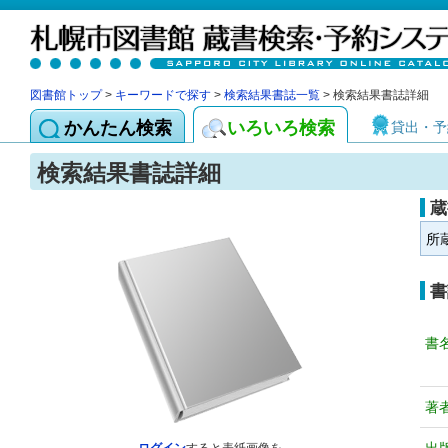
図書館トップ
>
キーワードで探す
>
検索結果書誌一覧
> 検索結果書誌詳細
かんたん検索
いろいろ検索
貸出・予
検索結果書誌詳細
蔵
所
書
書
著