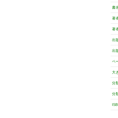
書
著
著
出
出
ペ
大
分
分
IS