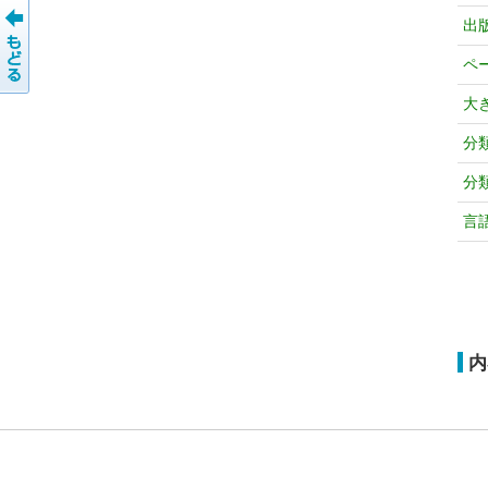
出
ペ
大
分
分
言
内