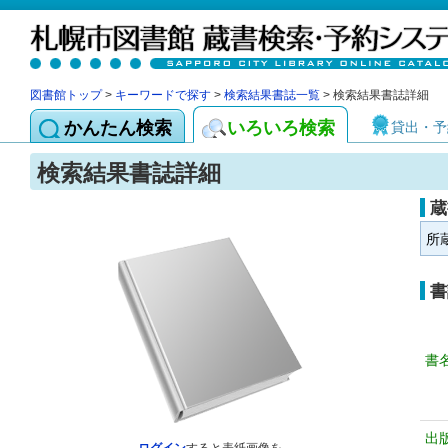
図書館トップ
>
キーワードで探す
>
検索結果書誌一覧
> 検索結果書誌詳細
かんたん検索
いろいろ検索
貸出・予
検索結果書誌詳細
蔵
所
書
書
出