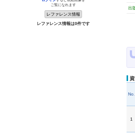
ログイン
すると表紙画像を
ご覧になれます
出
レファレンス情報は0件です
資
No.
1