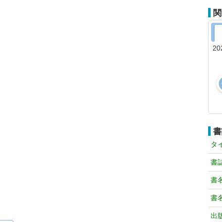
関
20
書
タ
書
書
書
出