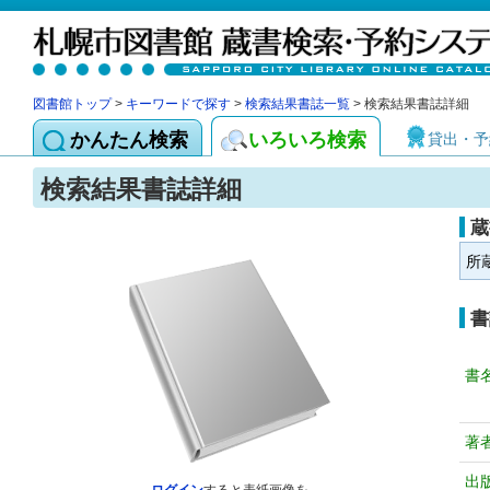
図書館トップ
>
キーワードで探す
>
検索結果書誌一覧
> 検索結果書誌詳細
かんたん検索
いろいろ検索
貸出・予
検索結果書誌詳細
蔵
所
書
書
著
出