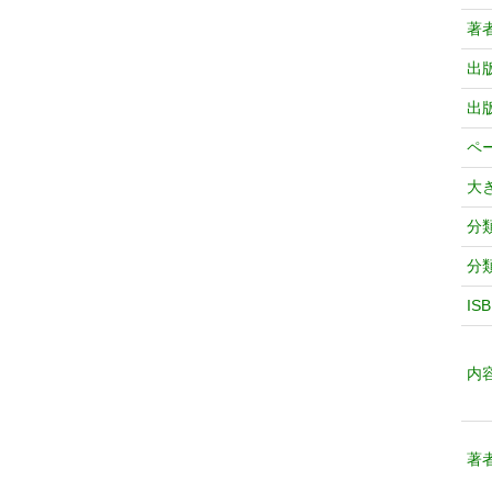
著
出
出
ペ
大
分
分
IS
内
著