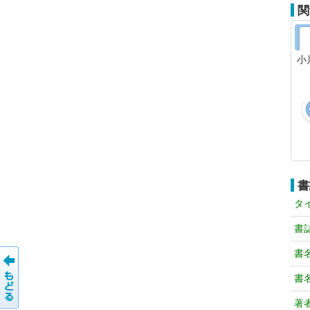
関
小
書
タ
書
書
書
著