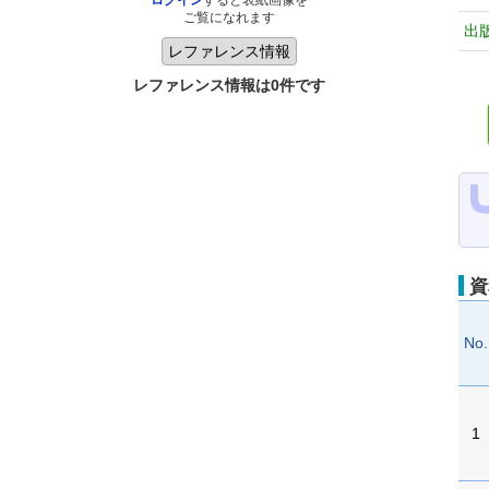
ログイン
すると表紙画像を
ご覧になれます
出
レファレンス情報は0件です
資
No.
1