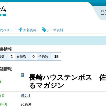
札幌市図書館 蔵書検索・予約システム
ロ
ー
約ベスト
新着資料
テーマ資料
書情報
1
0
15
蔵数
在庫数
予約数
誌情報
長崎ハウステンボス 佐
名
るマガジン
版者
昭文社
版年月
2025.6