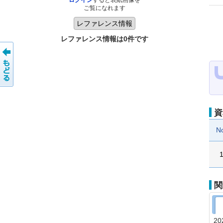
ログイン
すると表紙画像を
ご覧になれます
レファレンス情報は0件です
資
N
関
20