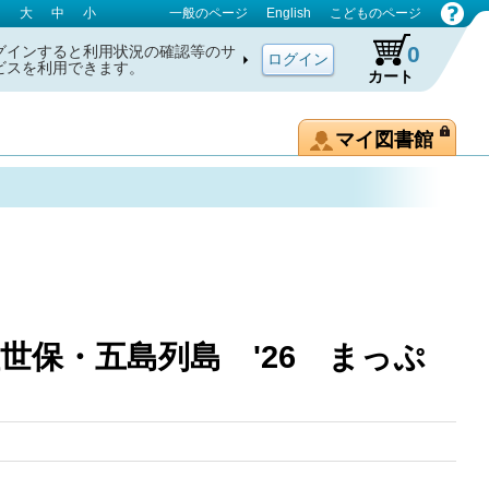
大
中
小
一般のページ
English
こどものページ
0
グインすると利用状況の確認等のサ
ビスを利用できます。
カート
マイ図書館
世保・五島列島 '26 まっぷ