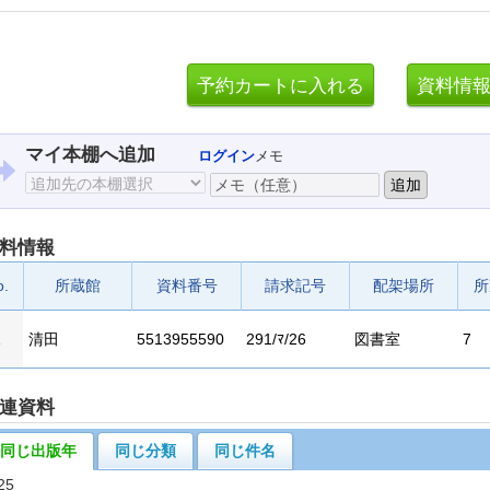
マイ本棚へ追加
ログイン
メモ
料情報
o.
所蔵館
資料番号
請求記号
配架場所
所
1
清田
5513955590
291/ﾏ/26
図書室
7
連資料
同じ出版年
同じ分類
同じ件名
25