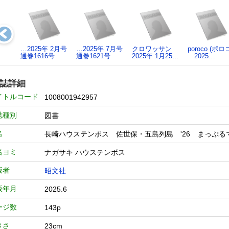
…2025年 2月号
…2025年 7月号
クロワッサン
poroco (ポロ
通巻1616号
通巻1621号
2025年 1月25…
2025…
誌詳細
イトルコード
1008001942957
誌種別
図書
名
長崎ハウステンボス 佐世保・五島列島 '26 まっ
名ヨミ
ナガサキ ハウステンボス
版者
昭文社
版年月
2025.6
ージ数
143p
きさ
23cm