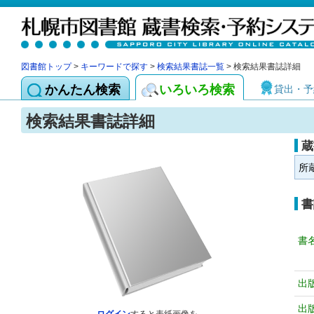
図書館トップ
>
キーワードで探す
>
検索結果書誌一覧
> 検索結果書誌詳細
かんたん検索
いろいろ検索
貸出・予
検索結果書誌詳細
蔵
所
書
書
出
出