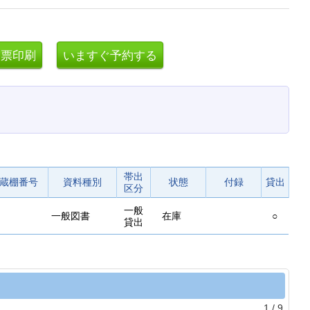
帯出
蔵棚番号
資料種別
状態
付録
貸出
区分
一般
一般図書
在庫
○
貸出
1
/
9