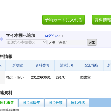
マイ本棚へ追加
ログイン
メモ
料情報
o.
所蔵館
資料番号
請求記号
配架場所
所
1
拓北・あい
2312093681
291/ﾅ/
図書室
連資料
同じ著者
同じ出版年
同じ分類
同じ件名
岡書店編集部