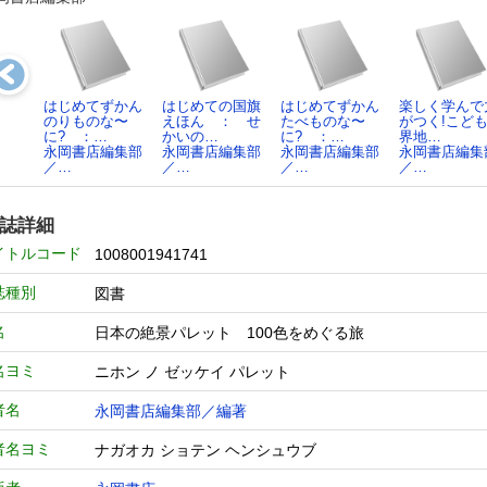
はじめてずかん
はじめての国旗
はじめてずかん
楽しく学んで
のりものな〜
えほん ： せ
たべものな〜
がつく!こど
に? ：…
かいの…
に? ：…
界地…
永岡書店編集部
永岡書店編集部
永岡書店編集部
永岡書店編集
／…
／…
／…
／…
誌詳細
イトルコード
1008001941741
誌種別
図書
名
日本の絶景パレット 100色をめぐる旅
名ヨミ
ニホン ノ ゼッケイ パレット
者名
永岡書店編集部／編著
者名ヨミ
ナガオカ ショテン ヘンシュウブ