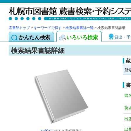
図書館トップ
>
キーワードで探す
>
検索結果書誌一覧
> 検索結果書誌詳細
かんたん検索
いろいろ検索
貸出・予
検索結果書誌詳細
蔵
所
書
書
著
出
出