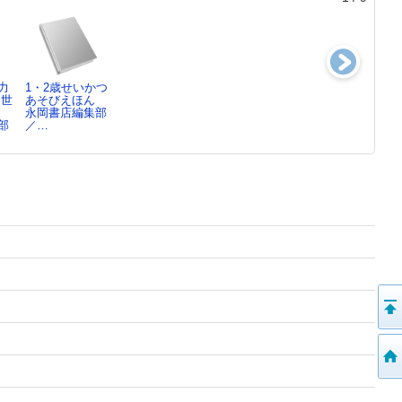
力
1・2歳せいかつ
0・1歳あかちゃ
日本の365日に
見て、学んで、
も世
あそびえほん
んあそびえほん
会いに行
力がつく…2019
永岡書店編集部
永岡書店編集部
く ： 二…
年版
部
／…
／…
永岡書店編集部
永岡書店編集部
／…
／…