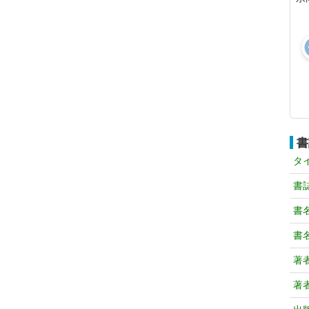
書
タ
書
書
書
著
著