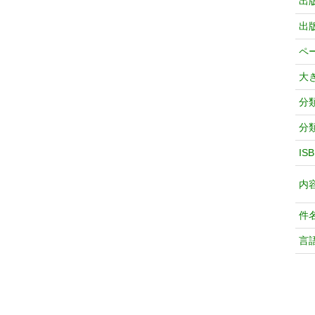
出
出
ペ
大
分
分
IS
内
件
言