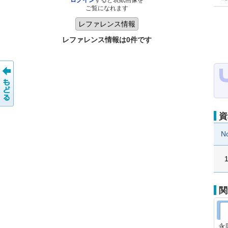
ログイン
すると表紙画像を
ご覧になれます
レファレンス情報は0件です
資
N
関
永