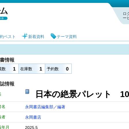
札幌市図書館 蔵書検索・予約システム
ロ
ー
約ベスト
新着資料
テーマ資料
書情報
1
1
0
蔵数
在庫数
予約数
誌情報
日本の絶景パレット
名
者名
永岡書店編集部／編著
版者
永岡書店
版年月
2025.5