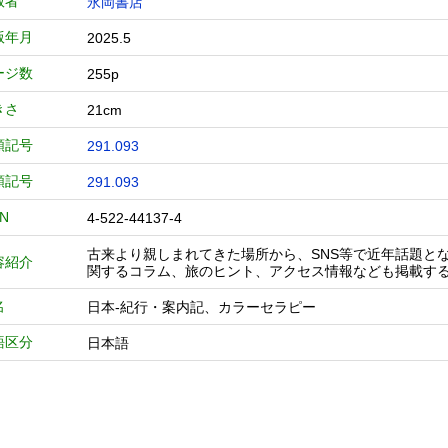
版者
永岡書店
版年月
2025.5
ージ数
255p
きさ
21cm
類記号
291.093
類記号
291.093
BN
4-522-44137-4
古来より親しまれてきた場所から、SNS等で近年話題と
容紹介
関するコラム、旅のヒント、アクセス情報なども掲載す
名
日本-紀行・案内記、カラーセラピー
語区分
日本語