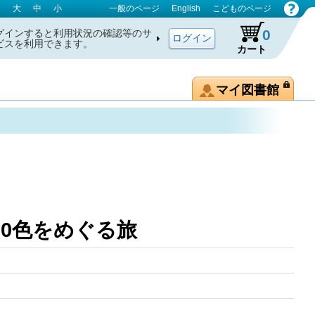
大
中
小
一般のページ
English
こどものページ
0
グインすると利用状況の確認等のサ
ビスを利用できます。
カート
マイ図書館
 100色をめぐる旅