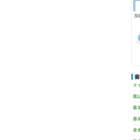
加
書
タ
書
書
書
著