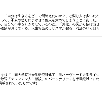
さ―「自分は生き方をどこで間違えたのか？」と悩む人は多いだろ
よって、不安や怒りにまかせて他人を責めてしまうことにあった。
め、自分で不幸を引き寄せているのだ。「外化」の罠から抜け出せ
の道筋が見えてくる。人生相談のカリスマが贈る、満足のいく日々
を経て、同大学院社会学研究科修了。元ハーヴァード大学ライシ
ン放送「テレフォン人生相談」のパーソナリティを半世紀以上にわ
掲載されていたものです)