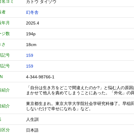
者名ヨミ
カトウ タイゾウ
版者
幻冬舎
版年月
2025.4
ージ数
194p
きさ
18cm
類記号
159
類記号
159
BN
4-344-98766-1
「自分は生き方をどこで間違えたのか?」と悩む人の原
容紹介
まかせて他人を責めてしまうことにあった。「外化」の
東京都生まれ。東京大学大学院社会学研究科修了。早稲
者紹介
しないだけで幸せになれる」など。
名
人生訓
語区分
日本語