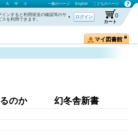
大
中
小
一般のページ
English
こどものページ
0
グインすると利用状況の確認等のサ
ビスを利用できます。
カート
マイ図書館
違えるのか 幻冬舎新書