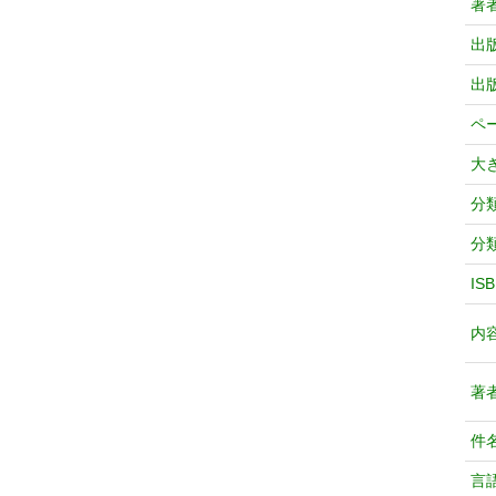
著
出
出
ペ
大
分
分
IS
内
著
件
言