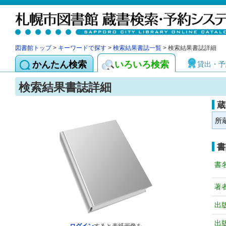
図書館トップ
>
キーワードで探す
>
検索結果書誌一覧
> 検索結果書誌詳細
かんたん検索
いろいろ検索
貸出・予
検索結果書誌詳細
蔵
所
書
書
著
出
出