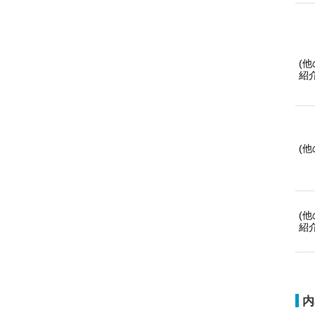
(
紹
(
(
紹
内