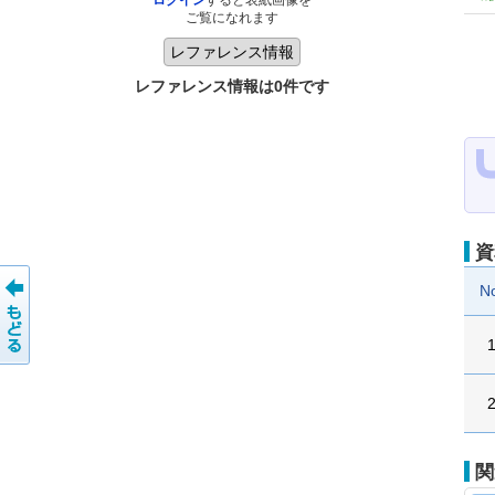
ログイン
すると表紙画像を
ご覧になれます
レファレンス情報は0件です
資
N
関