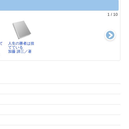
1
/
10
て
人生の勝者は捨
他人と比較しな
無理をして生き
「人生、こんな
てている
いだけで幸せに
てきた人
はずじゃなかっ
加藤 諦三／著
なれる…
加藤 諦三／著
た」の…
著
加藤 諦三／著
加藤 諦三／著