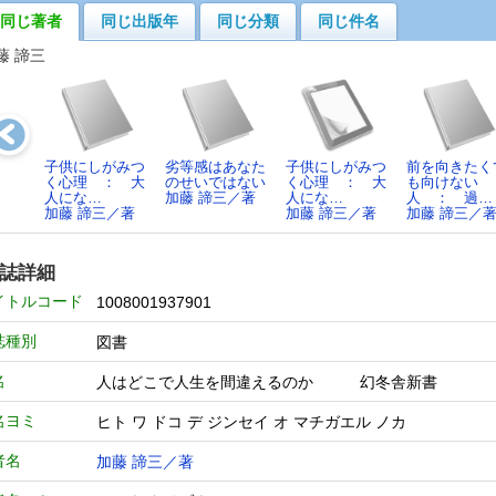
同じ著者
同じ出版年
同じ分類
同じ件名
藤 諦三
子供にしがみつ
劣等感はあなた
子供にしがみつ
前を向きたく
く心理 ： 大
のせいではない
く心理 ： 大
も向けない
人にな…
加藤 諦三／著
人にな…
人 ： 過…
加藤 諦三／著
加藤 諦三／著
加藤 諦三／
誌詳細
イトルコード
1008001937901
誌種別
図書
名
人はどこで人生を間違えるのか 幻冬舎新書
名ヨミ
ヒト ワ ドコ デ ジンセイ オ マチガエル ノカ
者名
加藤 諦三／著