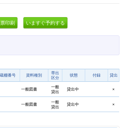
帯出
蔵棚番号
資料種別
状態
付録
貸出
区分
一般
一般図書
貸出中
×
貸出
一般
一般図書
貸出中
×
貸出