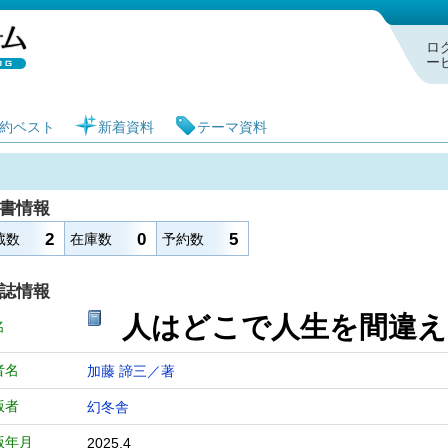
札幌市図書館 蔵書検索・予約システム
ロ
ー
約ベスト
新着資料
テーマ資料
書情報
2
0
5
蔵数
在庫数
予約数
誌情報
人はどこで人生を間
名
者名
加藤 諦三／著
版者
幻冬舎
版年月
2025.4