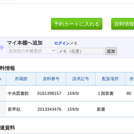
マイ本棚へ追加
ログイン
メモ
料情報
o.
所蔵館
資料番号
請求記号
配架場所
所
1
中央図書館
0181398157
159/ｶ/
１階新書
80
2
新琴似
2013343476
159/ｶ/
新書
連資料