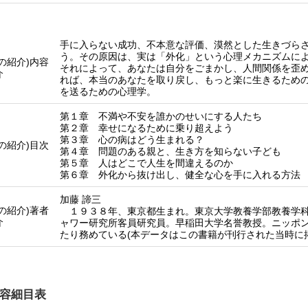
手に入らない成功、不本意な評価、漠然とした生きづら
う。その原因は、実は「外化」という心理メカニズムに
他の紹介)内容
それによって、あなたは自分をごまかし、人間関係を歪
介
れば、本当のあなたを取り戻し、もっと楽に生きるため
を送るための心理学。
第１章 不満や不安を誰かのせいにする人たち
第２章 幸せになるために乗り超えよう
第３章 心の病はどう生まれる？
他の紹介)目次
第４章 問題のある親と、生き方を知らない子ども
第５章 人はどこで人生を間違えるのか
第６章 外化から抜け出し、健全な心を手に入れる方法
加藤 諦三
他の紹介)著者
１９３８年、東京都生まれ。東京大学教養学部教養学科
介
ャワー研究所客員研究員。早稲田大学名誉教授。ニッポ
たり務めている(本データはこの書籍が刊行された当時に
容細目表