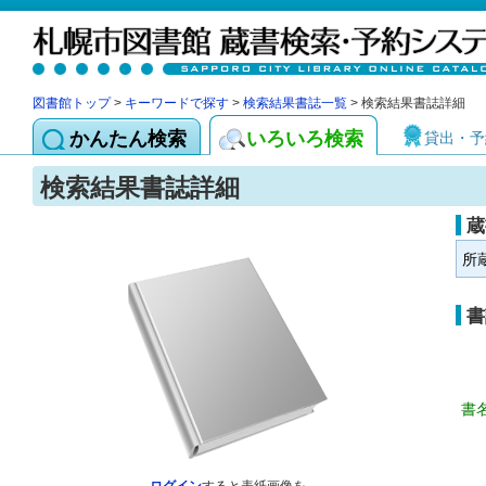
図書館トップ
>
キーワードで探す
>
検索結果書誌一覧
> 検索結果書誌詳細
かんたん検索
いろいろ検索
貸出・予
検索結果書誌詳細
蔵
所
書
書