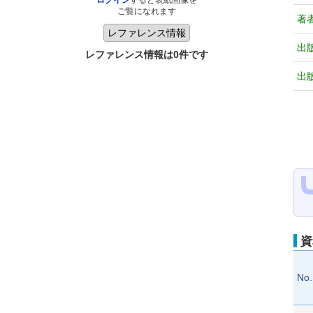
ログイン
すると表紙画像を
ご覧になれます
著
出
レファレンス情報は0件です
出
資
No.