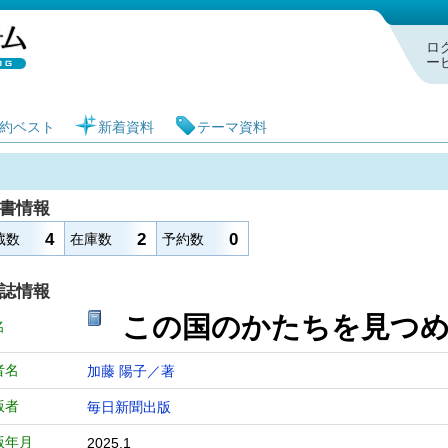
札幌市図書館 蔵書検索・予約システム
ロ
ー
約ベスト
新着資料
テーマ資料
書情報
4
2
0
蔵数
在庫数
予約数
誌情報
この国のかたちを見
名
者名
加藤 陽子／著
版者
毎日新聞出版
版年月
2025.1