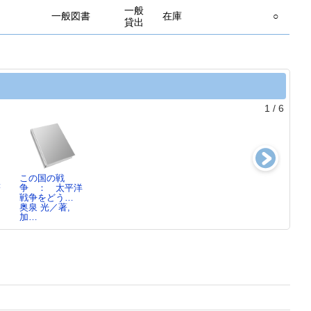
一般
一般図書
在庫
○
貸出
1
/
6
この国の戦
学問と政
太平洋戦争への
この国のかたち
著
争 ： 太平洋
治 ： 学術会
道1931-1941
を見つめ直す
戦争をどう…
議任命拒否問…
半藤 一利／著,
加藤 陽子／著
奥泉 光／著,
芦名 定道／著,
…
加…
…