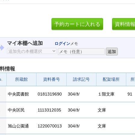
マイ本棚へ追加
ログイン
メモ
料情報
o.
所蔵館
資料番号
請求記号
配架場所
所
1
中央図書館
0181319690
304/ｶ/
１階文庫
91
2
中央区民
1113312035
304/ｶ/
文庫
3
旭山公園通
1220070013
304/ｶ/
文庫