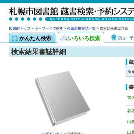
図書館トップ
>
キーワードで探す
>
検索結果書誌一覧
> 検索結果書誌詳細
かんたん検索
いろいろ検索
貸出・予
検索結果書誌詳細
蔵
所
書
書
著
出
出