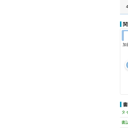
関
加
書
タ
書