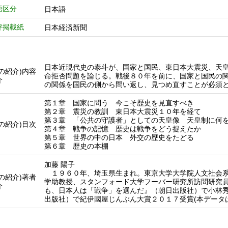
語区分
日本語
評掲載紙
日本経済新聞
日本近現代史の泰斗が、国家と国民、東日本大震災、天
他の紹介)内容
命拒否問題を論じる。戦後８０年を前に、国家と国民の
介
の関係を国民の側から問い返し、見つめ直すことが必須
第１章 国家に問う 今こそ歴史を見直すべき
第２章 震災の教訓 東日本大震災１０年を経て
第３章 「公共の守護者」としての天皇像 天皇制に何
他の紹介)目次
第４章 戦争の記憶 歴史は戦争をどう捉えたか
第５章 世界の中の日本 外交の歴史をたどる
第６章 歴史の本棚
加藤 陽子
１９６０年、埼玉県生まれ。東京大学大学院人文社会系
他の紹介)著者
学助教授、スタンフォード大学フーバー研究所訪問研究
介
も、日本人は「戦争」を選んだ』（朝日出版社）で小林
出版社）で紀伊國屋じんぶん大賞２０１７受賞(本データ