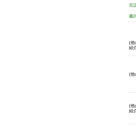
言
書
(
紹
(
(
紹