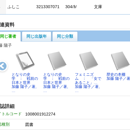
4
ふしこ
3213307071
304/ｶ/
文庫
連資料
同じ著者
同じ出版年
同じ分類
藤 陽子
となりの史
となりの史
フェミニズ
歴史の本棚
学 ： 戦前の
学 ： 戦前の
ム ： 「女で
加藤 陽子／
日本と世界
日本と世界
あること」…
加藤 陽子／著,
加藤 陽子／著,
加藤 陽子／著,
…
…
…
誌詳細
イトルコード
1008001912274
誌種別
図書