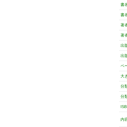
書
書
著
著
出
出
ペ
大
分
分
IS
内