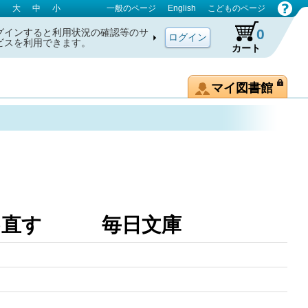
大
中
小
一般のページ
English
こどものページ
0
グインすると利用状況の確認等のサ
ビスを利用できます。
カート
マイ図書館
つめ直す 毎日文庫