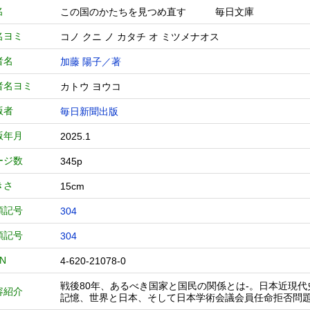
名
この国のかたちを見つめ直す 毎日文庫
名ヨミ
コノ クニ ノ カタチ オ ミツメナオス
者名
加藤 陽子／著
者名ヨミ
カトウ ヨウコ
版者
毎日新聞出版
版年月
2025.1
ージ数
345p
きさ
15cm
類記号
304
類記号
304
BN
4-620-21078-0
戦後80年、あるべき国家と国民の関係とは-。日本近現
容紹介
記憶、世界と日本、そして日本学術会議会員任命拒否問題