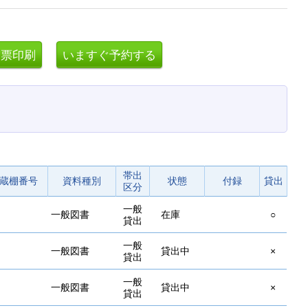
帯出
蔵棚番号
資料種別
状態
付録
貸出
区分
一般
一般図書
在庫
○
貸出
一般
一般図書
貸出中
×
貸出
一般
一般図書
貸出中
×
貸出