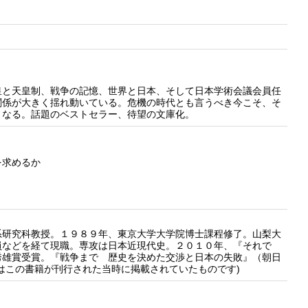
皇と天皇制、戦争の記憶、世界と日本、そして日本学術会議会員任
関係が大きく揺れ動いている。危機の時代とも言うべき今こそ、そ
となる。話題のベストセラー、待望の文庫化。
を求めるか
研究科教授。１９８９年、東京大学大学院博士課程修了。山梨大
員などを経て現職。専攻は日本近現代史。２０１０年、『それで
秀雄賞受賞。『戦争まで 歴史を決めた交渉と日本の失敗』（朝日
はこの書籍が刊行された当時に掲載されていたものです)